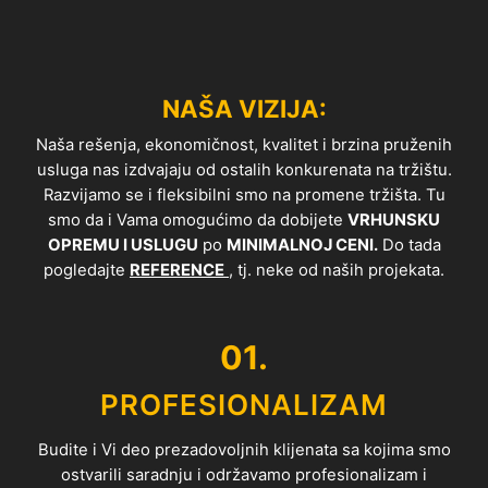
NAŠA VIZIJA:
Naša rešenja, ekonomičnost, kvalitet i brzina pruženih
usluga nas izdvajaju od ostalih konkurenata na tržištu.
Razvijamo se i fleksibilni smo na promene tržišta. Tu
smo da i Vama omogućimo da dobijete
VRHUNSKU
OPREMU I USLUGU
po
MINIMALNOJ CENI.
Do tada
pogledajte
REFERENCE
, tj. neke od naših projekata.
01.
PROFESIONALIZAM
Budite i Vi deo prezadovoljnih klijenata sa kojima smo
ostvarili saradnju i održavamo profesionalizam i