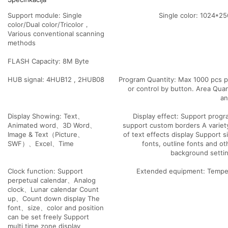
Support module: Single
Single color: 1024*2
color/Dual color/Tricolor，
Various conventional scanning
methods
FLASH Capacity: 8M Byte
HUB signal: 4HUB12 , 2HUB08
Program Quantity: Max 1000 pcs 
or control by button. Area Qua
an
Display Showing: Text、
Display effect: Support prog
Animated word、3D Word、
support custom borders A variety
Image & Text（Picture、
of text effects display Support 
SWF）、Excel、Time
fonts, outline fonts and ot
background settin
Clock function: Support
Extended equipment: Temp
perpetual calendar、Analog
clock、Lunar calendar Count
up、Count down display The
font、size、color and position
can be set freely Support
multi time zone display