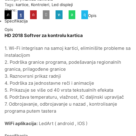
Tags:
kartice
,
Kontroleri
,
Led displeji
Share:
Opis
Specifikacija
Opis
HD 2018 Softver za kontrolu kartica
1. Wi-Fi integrisan na samoj kartici, eliminišite probleme sa
instalacijom
2. Podrška granice programa, podešavanja regionalnih
granica, prilagođene granice
3. Raznovrsni prikaz radnji
4. Podrška za jednostavne reči i animacije
5. Prikazuje se više od 40 vrsta tekstualnih efekata
6. Podržava temperaturu, vlažnost, IC daljinski upravljač
7. Odbrojavanje, odbrojavanje u nazad , kontrolisanje
programa putem tastera
WiFi aplikacija:
LedArt ( android , IOS )
Specifikacija