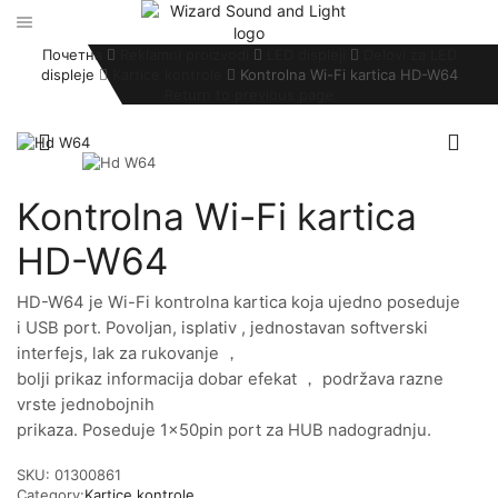
Почетна
Reklamni proizvodi
LED displeji
Delovi za LED
displeje
Kartice kontrole
Kontrolna Wi-Fi kartica HD-W64
Return to previous page
Kontrolna Wi-Fi kartica
HD-W64
HD-W64 je Wi-Fi kontrolna kartica koja ujedno poseduje
i USB port. Povoljan, isplativ , jednostavan softverski
interfejs, lak za rukovanje ，
bolji prikaz informacija dobar efekat ， podržava razne
vrste jednobojnih
prikaza. Poseduje 1x50pin port za HUB nadogradnju.
SKU:
01300861
Category:
Kartice kontrole