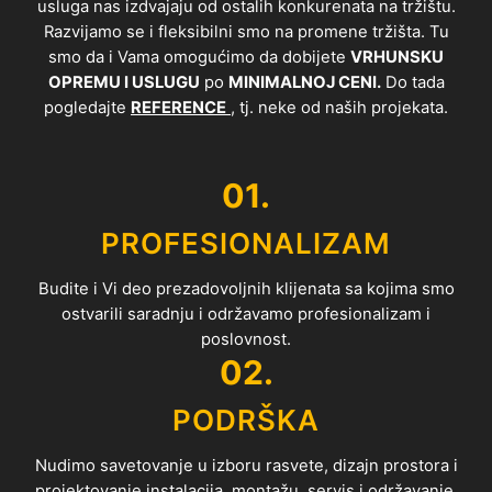
usluga nas izdvajaju od ostalih konkurenata na tržištu.
Razvijamo se i fleksibilni smo na promene tržišta. Tu
smo da i Vama omogućimo da dobijete
VRHUNSKU
OPREMU I USLUGU
po
MINIMALNOJ CENI.
Do tada
pogledajte
REFERENCE
, tj. neke od naših projekata.
01.
PROFESIONALIZAM
Budite i Vi deo prezadovoljnih klijenata sa kojima smo
ostvarili saradnju i održavamo profesionalizam i
poslovnost.
02.
PODRŠKA
Nudimo savetovanje u izboru rasvete, dizajn prostora i
projektovanje instalacija, montažu, servis i održavanje.