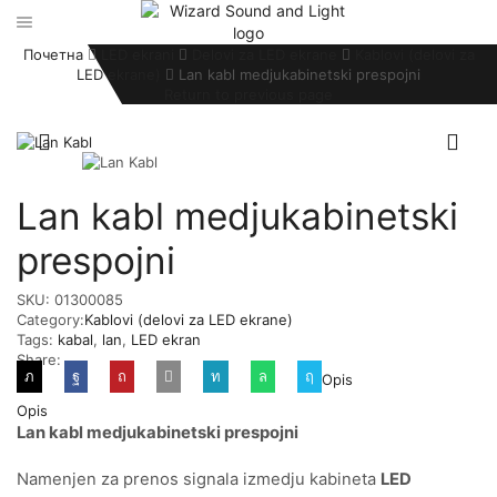
Почетна
LED ekrani
Delovi za LED ekrane
Kablovi (delovi za
LED ekrane)
Lan kabl medjukabinetski prespojni
Return to previous page
Lan kabl medjukabinetski
prespojni
SKU:
01300085
Category:
Kablovi (delovi za LED ekrane)
Tags:
kabal
,
lan
,
LED ekran
Share:
Opis
Opis
Lan kabl medjukabinetski prespojni
Namenjen za prenos signala izmedju kabineta
LED