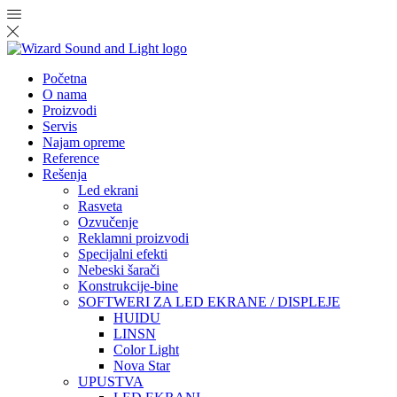
Početna
O nama
Proizvodi
Servis
Najam opreme
Reference
Rešenja
Led ekrani
Rasveta
Ozvučenje
Reklamni proizvodi
Specijalni efekti
Nebeski šarači
Konstrukcije-bine
SOFTWERI ZA LED EKRANE / DISPLEJE
HUIDU
LINSN
Color Light
Nova Star
UPUSTVA