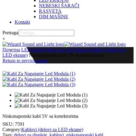
LED EKRANI
NEBESKI ŠARAČI
RASVETA
DIM MAŠINE
Kontakt
Pretraga
×
Почетна
LED ekrani
Delovi za LED ekrane
Kablovi (delovi za
LED ekrane)
Niskonaponski kabl 5V sa konektorima
Return to previous page
Niskonaponski kabl 5V sa konektorima
SKU:
7591
Category:
Kablovi (delovi za LED ekrane)
Tags:
delovi za displeje
,
kablovi
,
niskonaponski kabl