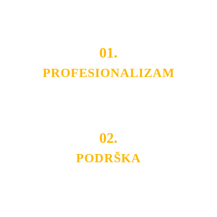
projekata.
01.
PROFESIONALIZAM
Budite i Vi deo prezadovoljnih klijenata sa kojima smo
ostvarili saradnju i održavamo profesionalizam i
poslovnost.
02.
PODRŠKA
Nudimo savetovanje u izboru rasvete, dizajn prostora i
projektovanje instalacija, montažu, servis i održavanje.