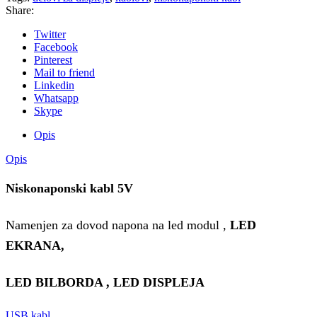
Share:
Twitter
Facebook
Pinterest
Mail to friend
Linkedin
Whatsapp
Skype
Opis
Opis
Niskonaponski kabl 5V
Namenjen za dovod napona na led modul ,
LED
EKRANA,
LED BILBORDA , LED DISPLEJA
USB kabl