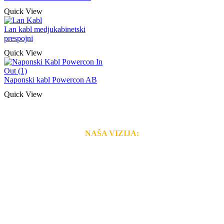
Quick View
Lan kabl medjukabinetski
prespojni
Quick View
Naponski kabl Powercon AB
Quick View
NAŠA VIZIJA:
Naša rešenja, ekonomičnost, kvalitet i brzina pruženih
usluga nas izdvajaju od ostalih konkurenata na tržištu.
Razvijamo se i fleksibilni smo na promene tržišta. Tu
smo da i Vama omogućimo da dobijete
VRHUNSKU
OPREMU I USLUGU
po
MINIMALNOJ CENI.
Do tada pogledajte
REFERENCE
, tj. neke od naših