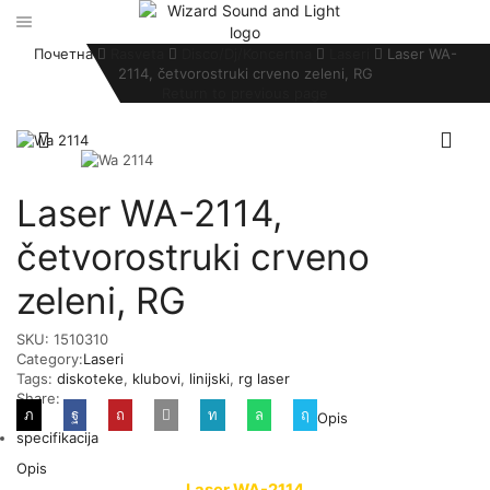
Почетна
Rasveta
Disco/Dj/Koncertna
Laseri
Laser WA-
2114, četvorostruki crveno zeleni, RG
Return to previous page
Laser WA-2114,
četvorostruki crveno
zeleni, RG
SKU:
1510310
Category:
Laseri
Tags:
diskoteke
,
klubovi
,
linijski
,
rg laser
Share:
Opis
specifikacija
Opis