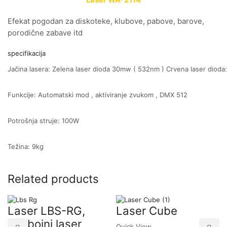
Laser WA-2114
Efekat pogodan za diskoteke, klubove, pabove, barove,
porodične zabave itd
specifikacija
Jačina lasera: Zelena laser dioda 30mw ( 532nm ) Crvena laser diod
Funkcije: Automatski mod , aktiviranje zvukom , DMX 512
Potrošnja struje: 100W
Težina: 9kg
Related products
Laser LBS-RG,
Laser Cube
dvobojni laser
Quick View