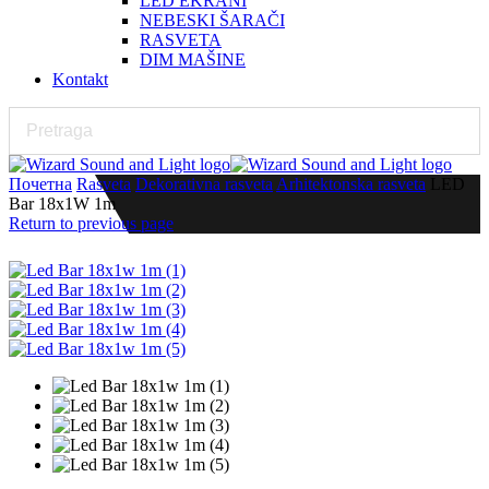
LED EKRANI
NEBESKI ŠARAČI
RASVETA
DIM MAŠINE
Kontakt
Почетна
Rasveta
Dekorativna rasveta
Arhitektonska rasveta
LED
Bar 18x1W 1m
Return to previous page