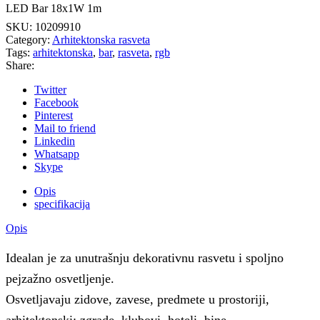
LED Bar 18x1W 1m
SKU:
10209910
Category:
Arhitektonska rasveta
Tags:
arhitektonska
,
bar
,
rasveta
,
rgb
Share:
Twitter
Facebook
Pinterest
Mail to friend
Linkedin
Whatsapp
Skype
Opis
specifikacija
Opis
Idealan je za unutrašnju dekorativnu rasvetu i spoljno
pejzažno osvetljenje.
Osvetljavaju zidove, zavese, predmete u prostoriji,