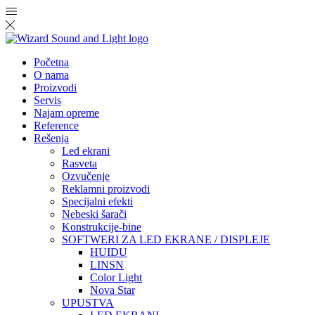
Početna
O nama
Proizvodi
Servis
Najam opreme
Reference
Rešenja
Led ekrani
Rasveta
Ozvučenje
Reklamni proizvodi
Specijalni efekti
Nebeski šarači
Konstrukcije-bine
SOFTWERI ZA LED EKRANE / DISPLEJE
HUIDU
LINSN
Color Light
Nova Star
UPUSTVA