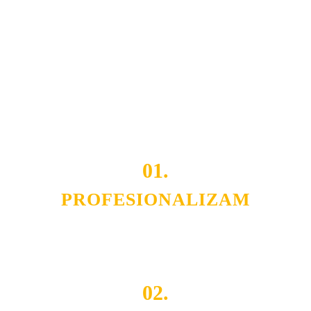
usluga nas izdvajaju od ostalih konkurenata na tržištu.
Razvijamo se i fleksibilni smo na promene tržišta. Tu
smo da i Vama omogućimo da dobijete
VRHUNSKU
OPREMU I USLUGU
po
MINIMALNOJ CENI.
Do tada pogledajte
REFERENCE
, tj. neke od naših
projekata.
01.
PROFESIONALIZAM
Budite i Vi deo prezadovoljnih klijenata sa kojima smo
ostvarili saradnju i održavamo profesionalizam i
poslovnost.
02.