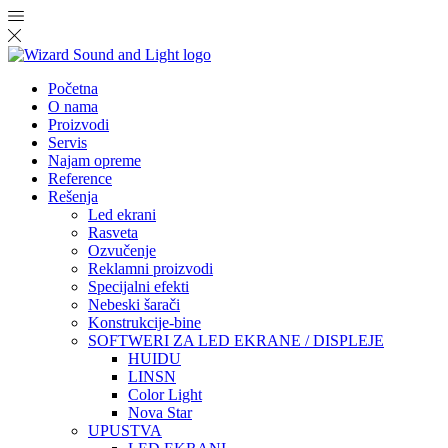
Početna
O nama
Proizvodi
Servis
Najam opreme
Reference
Rešenja
Led ekrani
Rasveta
Ozvučenje
Reklamni proizvodi
Specijalni efekti
Nebeski šarači
Konstrukcije-bine
SOFTWERI ZA LED EKRANE / DISPLEJE
HUIDU
LINSN
Color Light
Nova Star
UPUSTVA