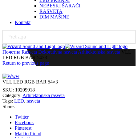
LED EKRANI
NEBESKI ŠARAČI
RASVETA
DIM MAŠINE
Kontakt
Почетна
Rasveta
Dekorativna rasveta
Arhitektonska rasveta
VLL
LED RGB BAR 54×3
Return to previous page
VLL LED RGB BAR 54×3
SKU:
10209918
Category:
Arhitektonska rasveta
Tags:
LED
,
rasveta
Share:
Twitter
Facebook
Pinterest
Mail to friend