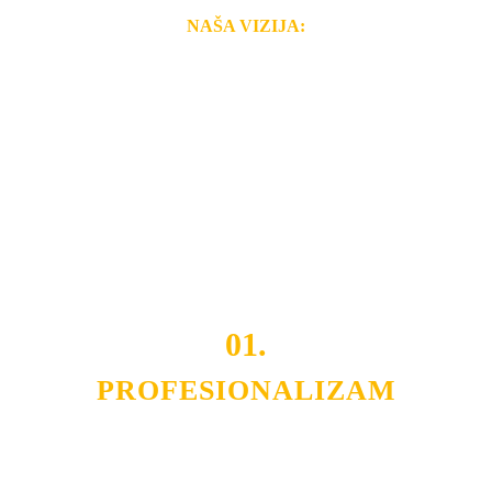
NAŠA VIZIJA:
Naša rešenja, ekonomičnost, kvalitet i brzina pruženih
usluga nas izdvajaju od ostalih konkurenata na tržištu.
Razvijamo se i fleksibilni smo na promene tržišta. Tu
smo da i Vama omogućimo da dobijete
VRHUNSKU
OPREMU I USLUGU
po
MINIMALNOJ CENI.
Do tada pogledajte
REFERENCE
, tj. neke od naših
projekata.
01.
PROFESIONALIZAM
Budite i Vi deo prezadovoljnih klijenata sa kojima smo
ostvarili saradnju i održavamo profesionalizam i