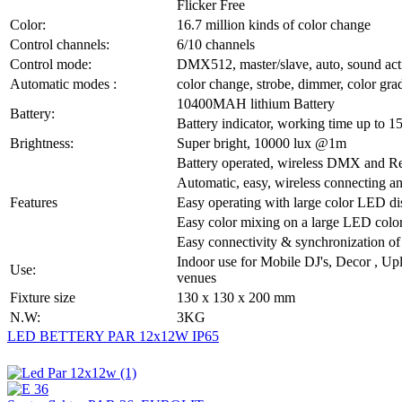
Flicker Free
Color:
16.7 million kinds of color change
Control channels:
6/10 channels
Control mode:
DMX512, master/slave, auto, sound act
Automatic modes :
color change, strobe, dimmer, color gr
10400MAH lithium Battery
Battery:
Battery indicator, working time up to 15
Brightness:
Super bright, 10000 lux @1m
Battery operated, wireless DMX and R
Automatic, easy, wireless connecting and
Features
Easy operating with large color LED di
Easy color mixing on a large LED color
Easy connectivity & synchronization of a
Indoor use for Mobile DJ's, Decor , U
Use:
venues
Fixture size
130 x 130 x 200 mm
N.W:
3KG
LED BETTERY PAR 12x12W IP65