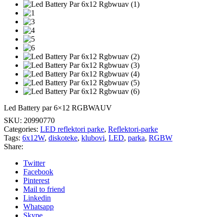
Led Battery par 6×12 RGBWAUV
SKU:
20990770
Categories:
LED reflektori parke
,
Reflektori-parke
Tags:
6x12W
,
diskoteke
,
klubovi
,
LED
,
parka
,
RGBW
Share:
Twitter
Facebook
Pinterest
Mail to friend
Linkedin
Whatsapp
Skype