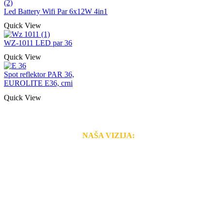
Led Battery Wifi Par 6x12W 4in1
Quick View
WZ-1011 LED par 36
Quick View
Spot reflektor PAR 36,
EUROLITE E36, crni
Quick View
NAŠA VIZIJA:
Naša rešenja, ekonomičnost, kvalitet i brzina pruženih
usluga nas izdvajaju od ostalih konkurenata na tržištu.
Razvijamo se i fleksibilni smo na promene tržišta. Tu
smo da i Vama omogućimo da dobijete
VRHUNSKU
OPREMU I USLUGU
po
MINIMALNOJ CENI.