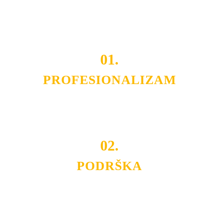
Do tada pogledajte
REFERENCE
, tj. neke od naših
projekata.
01.
PROFESIONALIZAM
Budite i Vi deo prezadovoljnih klijenata sa kojima smo
ostvarili saradnju i održavamo profesionalizam i
poslovnost.
02.
PODRŠKA
Nudimo savetovanje u izboru rasvete, dizajn prostora i
projektovanje instalacija, montažu, servis i održavanje.