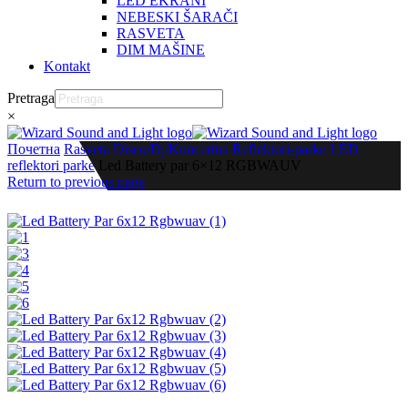
LED EKRANI
NEBESKI ŠARAČI
RASVETA
DIM MAŠINE
Kontakt
Pretraga
×
Почетна
Rasveta
Disco/Dj/Koncertna
Reflektori-parke
LED
reflektori parke
Led Battery par 6×12 RGBWAUV
Return to previous page