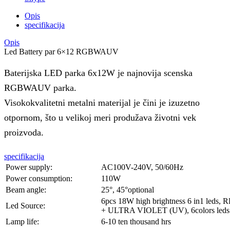
Opis
specifikacija
Opis
Led Battery par 6×12 RGBWAUV
Baterijska LED parka 6x12W je najnovija scenska
RGBWAUV parka.
Visokokvalitetni metalni materijal je čini je izuzetno
otpornom, što u velikoj meri produžava životni vek
proizvoda.
specifikacija
Power supply:
AC100V-240V, 50/60Hz
Power consumption:
110W
Beam angle:
25°, 45°optional
6pcs 18W high brightness 6 in1 le
Led Source:
+ ULTRA VIOLET (UV), 6colors leds
Lamp life:
6-10 ten thousand hrs