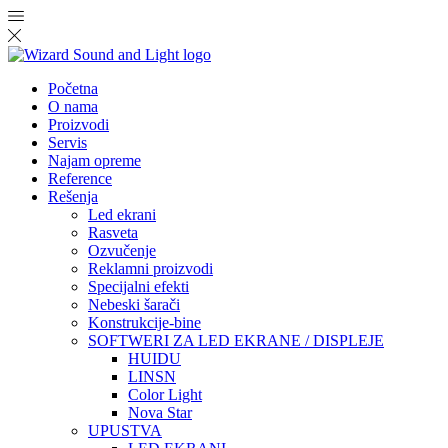
Početna
O nama
Proizvodi
Servis
Najam opreme
Reference
Rešenja
Led ekrani
Rasveta
Ozvučenje
Reklamni proizvodi
Specijalni efekti
Nebeski šarači
Konstrukcije-bine
SOFTWERI ZA LED EKRANE / DISPLEJE
HUIDU
LINSN
Color Light
Nova Star
UPUSTVA