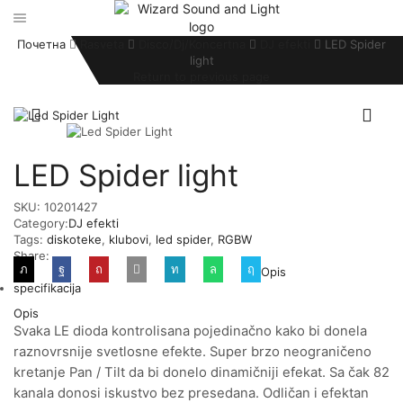
Почетна
Rasveta
Disco/Dj/Koncertna
DJ efekti
LED Spider
light
Return to previous page
LED Spider light
SKU:
10201427
Category:
DJ efekti
Tags:
diskoteke
,
klubovi
,
led spider
,
RGBW
Share:
Opis
specifikacija
Opis
Svaka LE dioda kontrolisana pojedinačno kako bi donela
raznovrsnije svetlosne efekte. Super brzo neograničeno
kretanje Pan / Tilt da bi donelo dinamičniji efekat. Sa čak 82
kanala donosi iskustvo bez presedana. Odličan i efektan