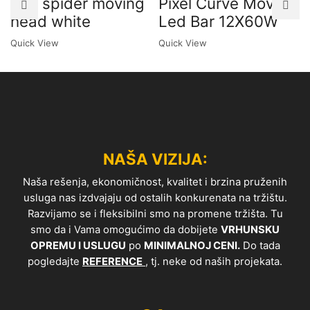
Led spider moving
Pixel Curve Moving
head white
Led Bar 12X60W
Quick View
Quick View
NAŠA VIZIJA:
Naša rešenja, ekonomičnost, kvalitet i brzina pruženih
usluga nas izdvajaju od ostalih konkurenata na tržištu.
Razvijamo se i fleksibilni smo na promene tržišta. Tu
smo da i Vama omogućimo da dobijete
VRHUNSKU
OPREMU I USLUGU
po
MINIMALNOJ CENI.
Do tada
pogledajte
REFERENCE
, tj. neke od naših projekata.