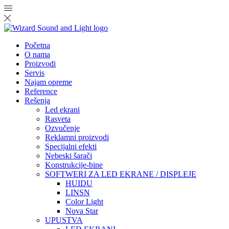
Početna
O nama
Proizvodi
Servis
Najam opreme
Reference
Rešenja
Led ekrani
Rasveta
Ozvučenje
Reklamni proizvodi
Specijalni efekti
Nebeski šarači
Konstrukcije-bine
SOFTWERI ZA LED EKRANE / DISPLEJE
HUIDU
LINSN
Color Light
Nova Star
UPUSTVA