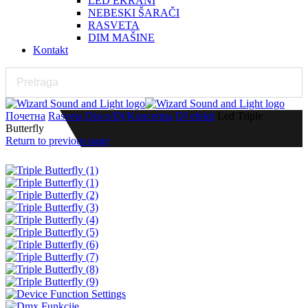
LED EKRANI
NEBESKI ŠARAČI
RASVETA
DIM MAŠINE
Kontakt
Почетна
Rasveta
Disco/Dj/Koncertna
DJ efekti
Led Triple
Butterfly
Return to previous page