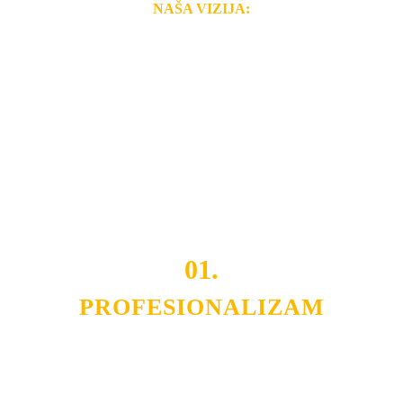
NAŠA VIZIJA:
Naša rešenja, ekonomičnost, kvalitet i brzina pruženih
usluga nas izdvajaju od ostalih konkurenata na tržištu.
Razvijamo se i fleksibilni smo na promene tržišta. Tu
smo da i Vama omogućimo da dobijete
VRHUNSKU
OPREMU I USLUGU
po
MINIMALNOJ CENI.
Do tada pogledajte
REFERENCE
, tj. neke od naših
projekata.
01.
PROFESIONALIZAM
Budite i Vi deo prezadovoljnih klijenata sa kojima smo
ostvarili saradnju i održavamo profesionalizam i
poslovnost.