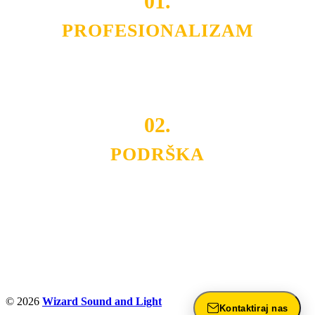
01.
PROFESIONALIZAM
Budite i Vi deo prezadovoljnih klijenata sa kojima smo
ostvarili saradnju i održavamo profesionalizam i
poslovnost.
02.
PODRŠKA
Nudimo savetovanje u izboru rasvete, dizajn prostora i
projektovanje instalacija, montažu, servis i održavanje.
Politika privatnosti
© 2026
Wizard Sound and Light
Kontaktiraj nas