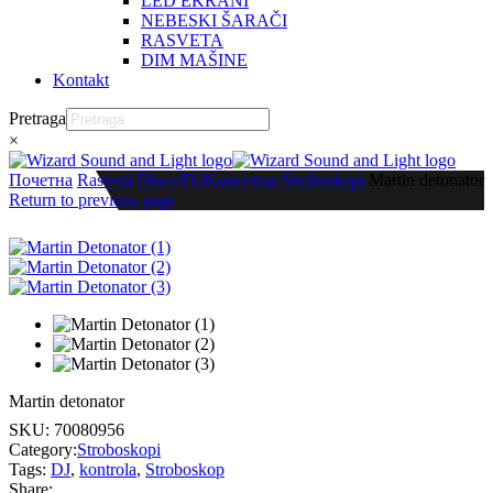
LED EKRANI
NEBESKI ŠARAČI
RASVETA
DIM MAŠINE
Kontakt
Pretraga
×
Почетна
Rasveta
Disco/Dj/Koncertna
Stroboskopi
Martin detonator
Return to previous page
Martin detonator
SKU:
70080956
Category:
Stroboskopi
Tags:
DJ
,
kontrola
,
Stroboskop
Share: