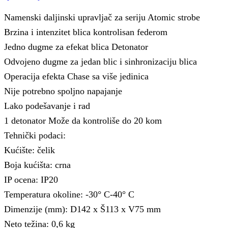
Namenski daljinski upravljač za seriju Atomic strobe
Brzina i intenzitet blica kontrolisan federom
Jedno dugme za efekat blica Detonator
Odvojeno dugme za jedan blic i sinhronizaciju blica
Operacija efekta Chase sa više jedinica
Nije potrebno spoljno napajanje
Lako podešavanje i rad
1 detonator Može da kontroliše do 20 kom
Tehnički podaci:
Kućište: čelik
Boja kućišta: crna
IP ocena: IP20
Temperatura okoline: -30° C-40° C
Dimenzije (mm): D142 x Š113 x V75 mm
Neto težina: 0,6 kg