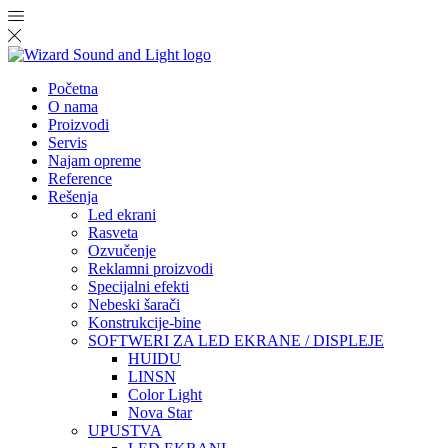
Početna
O nama
Proizvodi
Servis
Najam opreme
Reference
Rešenja
Led ekrani
Rasveta
Ozvučenje
Reklamni proizvodi
Specijalni efekti
Nebeski šarači
Konstrukcije-bine
SOFTWERI ZA LED EKRANE / DISPLEJE
HUIDU
LINSN
Color Light
Nova Star
UPUSTVA