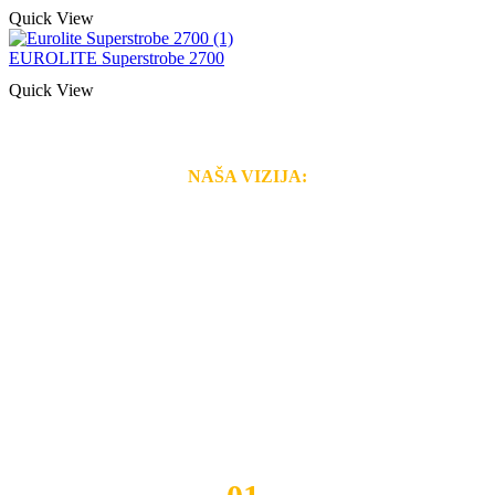
Quick View
EUROLITE Superstrobe 2700
Quick View
NAŠA VIZIJA:
Naša rešenja, ekonomičnost, kvalitet i brzina pruženih
usluga nas izdvajaju od ostalih konkurenata na tržištu.
Razvijamo se i fleksibilni smo na promene tržišta. Tu
smo da i Vama omogućimo da dobijete
VRHUNSKU
OPREMU I USLUGU
po
MINIMALNOJ CENI.
Do tada pogledajte
REFERENCE
, tj. neke od naših
projekata.