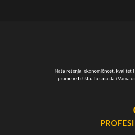
Naša rešenja, ekonomičnost, kvalitet i 
promene tržišta. Tu smo da i Vama 
PROFES