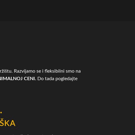
žištu. Razvijamo se i fleksibilni smo na
IMALNOJ CENI.
Do tada pogledajte
.
ŠKA