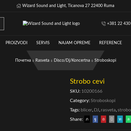
Wizard Sound and Light, Ticanova 27 22400 Ruma
+381 22 430
PROIZVODI
SERVIS
NAJAM OPREME
REFERENCE
Почетна
Rasveta
Disco/Dj/Koncertna
Stroboskopi
Strobo cevi
SKU:
10200166
Category:
Stroboskopi
Tags:
blicer
,
DJ
,
rasveta
,
strobo
Share: