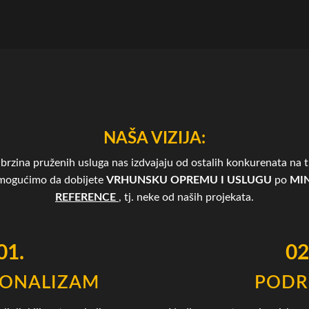
NAŠA VIZIJA:
brzina pruženih usluga nas izdvajaju od ostalih konkurenata na tr
omogućimo da dobijete
VRHUNSKU OPREMU I USLUGU
po
MIN
REFERENCE
, tj. neke od naših projekata.
01.
02
IONALIZAM
PODR