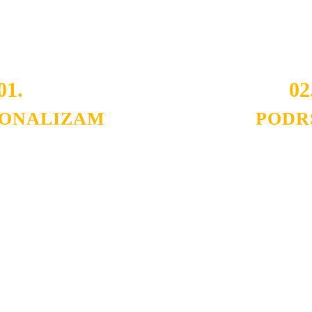
 i Vama omogućimo da dobijete
VRHUNSKU OPREMU I 
o tada pogledajte
REFERENCE
, tj. neke od naših projekat
01.
02
IONALIZAM
PODR
ljnih klijenata sa kojima smo
Nudimo savetovanje u izboru 
državamo profesionalizam i
projektovanje instalacija, mo
lovnost.
Politika privatnosti