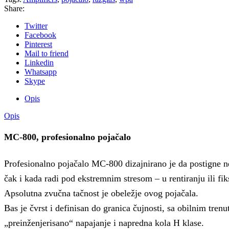
Share:
Twitter
Facebook
Pinterest
Mail to friend
Linkedin
Whatsapp
Skype
Opis
Opis
MC-800, profesionalno pojačalo
Profesionalno pojačalo MC-800 dizajnirano je da postigne
čak i kada radi pod ekstremnim stresom – u rentiranju ili fi
Apsolutna zvučna tačnost je obeležje ovog pojačala.
Bas je čvrst i definisan do granica čujnosti, sa obilnim tre
„preinženjerisano“ napajanje i napredna kola H klase.