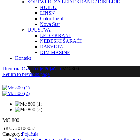
SOFTWERI ZA LED EKRANE / DISPLEJE
HUIDU
LINSN
Color Light
Nova Star
UPUSTVA
LED EKRANI
NEBESKI ŠARAČI
RASVETA
DIM MAŠINE
Kontakt
Почетна
Ozvučenje
Pojačala
MC-800
Return to previous page
MC-800
SKU:
20100037
Category:
Pojačala
Tags:
Amplifiers
,
pojačalo
,
razglas
,
wpa