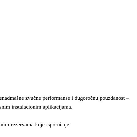
 nenadmašne zvučne performanse i dugoročnu pouzdanost –
ksnim instalacionim aplikacijama.
nutnim rezervama koje isporučuje