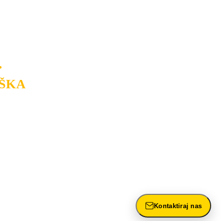
USLUGU
po
MINIMALNOJ CENI.
a.
.
ŠKA
rasvete, dizajn prostora i
ntažu, servis i održavanje.
Kontaktiraj nas