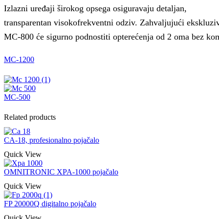
Izlazni uređaji širokog opsega osiguravaju detaljan,
transparentan visokofrekventni odziv. Zahvaljujući eksklu
MC-800 će sigurno podnostiti opterećenja od 2 oma bez k
MC-1200
MC-500
Related products
CA-18, profesionalno pojačalo
Quick View
OMNITRONIC XPA-1000 pojačalo
Quick View
FP 20000Q digitalno pojačalo
Quick View