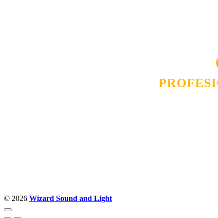
smo na promene tržišta. Tu smo da
D
PROFES
Budite i Vi deo prezadovo
ostvarili saradnju i o
pos
© 2026
Wizard Sound and Light