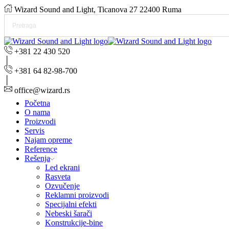
Wizard Sound and Light, Ticanova 27 22400 Ruma
+381 22 430 520
+381 64 82-98-700
office@wizard.rs
Početna
O nama
Proizvodi
Servis
Najam opreme
Reference
Rešenja
Led ekrani
Rasveta
Ozvučenje
Reklamni proizvodi
Specijalni efekti
Nebeski šarači
Konstrukcije-bine