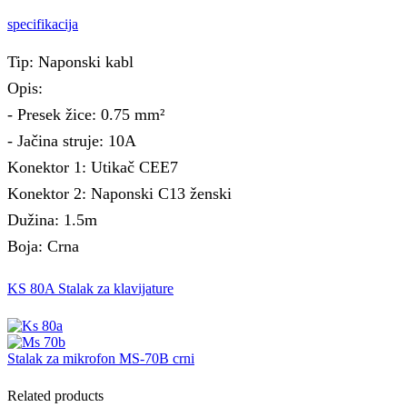
specifikacija
Tip: Naponski kabl
Opis:
- Presek žice: 0.75 mm²
- Jačina struje: 10A
Konektor 1: Utikač CEE7
Konektor 2: Naponski C13 ženski
Dužina: 1.5m
Boja: Crna
KS 80A Stalak za klavijature
Stalak za mikrofon MS-70B crni
Related products