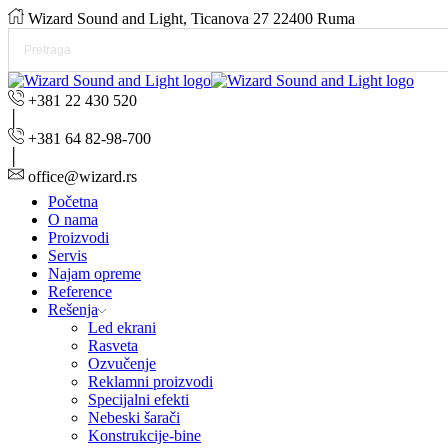
Wizard Sound and Light, Ticanova 27 22400 Ruma
+381 22 430 520
+381 64 82-98-700
office@wizard.rs
Početna
O nama
Proizvodi
Servis
Najam opreme
Reference
Rešenja
Led ekrani
Rasveta
Ozvučenje
Reklamni proizvodi
Specijalni efekti
Nebeski šarači
Konstrukcije-bine