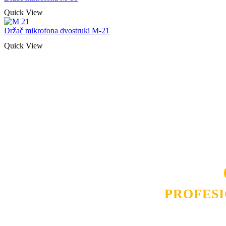
Quick View
Držač mikrofona dvostruki M-21
Quick View
Naša rešenja, ekonomičnost, kvalitet 
smo na promene tržišta. Tu smo da
D
PROFES
Budite i Vi deo prezadovo