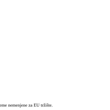
preme nemenjene za EU tržište.