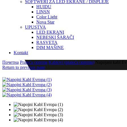
SOFTWERI ZA LED EKRANE / DISPLEJE
HUIDU
LINSN
Color Light
Nova Star
UPUSTVA
LED EKRANI
NEBESKI ŠARAČI
RASVETA
DIM MAŠINE
Kontakt
Почетна
Prateća oprema
Kablovi (prateća oprema)
Napojani kabl Ev
Return to previous page