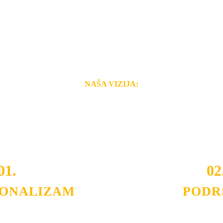
NAŠA VIZIJA:
i brzina pruženih usluga nas izdvajaju od ostalih konkurenata 
 i Vama omogućimo da dobijete
VRHUNSKU OPREMU I 
o tada pogledajte
REFERENCE
, tj. neke od naših projekat
01.
02
IONALIZAM
PODR
ljnih klijenata sa kojima smo
Nudimo savetovanje u izboru 