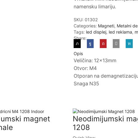
namensku limariju.
SKU:
01302
Categories:
Magneti
,
Metalni de
Tags:
led displej
,
led reklama
,
m
Share:
Opis
Veličina: 12x13mm
Otvor: M4
Otporan na demagnetizaciju 
Snaga N35
jumski magnet
Neodimijumski ma
male
1208
Quick View