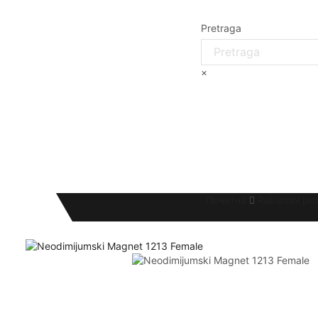
Pretraga
×
Почетна
Reklamni pro