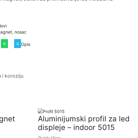
lovi
agnet
,
nosac
Opis
i koroziju
gnet
Aluminijumski profil za led
displeje – indoor 5015
Quick View