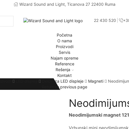
Wizard Sound and Light, Ticanova 27 22400 Ruma
+381 22 430 520
+3
Početna
O nama
Proizvodi
Servis
Najam opreme
Reference
Rešenja
Kontakt
izvodi
LED displeji
Delovi za LED displeje
Magneti
Neodimijum
Return to previous page
Neodimijums
Neodimijumski magnet 12
Vrhunski mini neodimijumski