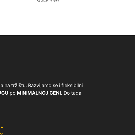
na tržištu. Razvijamo se i fleksibilni
UGU
po
MINIMALNOJ CENI.
Do tada
.