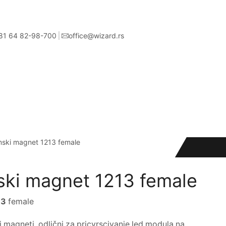
81 64 82-98-700
office@wizard.rs
ski magnet 1213 female
ki magnet 1213 female
13
female
 magneti, odlični za pricvrscivanje led modula na