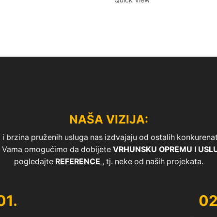
NAŠA VIZIJA:
i brzina pruženih usluga nas izdvajaju od ostalih konkurenata 
 i Vama omogućimo da dobijete
VRHUNSKU OPREMU I USL
pogledajte
REFERENCE
, tj. neke od naših projekata.
01.
02