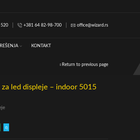
 520
+381 64 82-98-700
office@wizard.rs
REŠENJA
KONTAKT
Return to previous page
 za led displeje – indoor 5015
eje