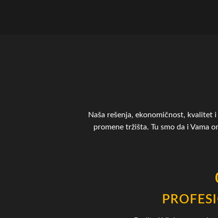
Naša rešenja, ekonomičnost, kvalitet i 
promene tržišta. Tu smo da i Vama 
PROFES