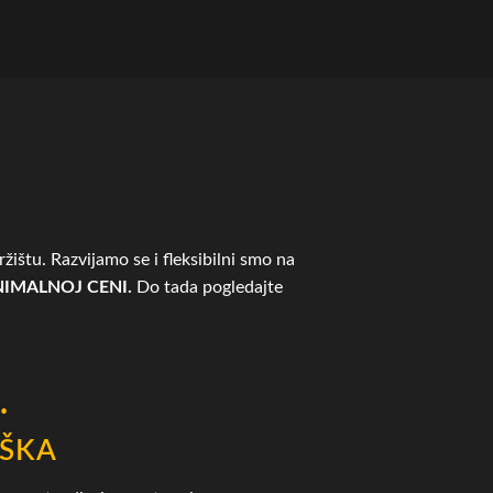
žištu. Razvijamo se i fleksibilni smo na
IMALNOJ CENI.
Do tada pogledajte
.
ŠKA