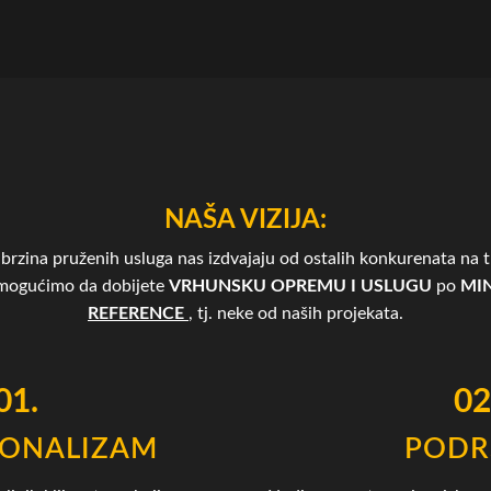
NAŠA VIZIJA:
brzina pruženih usluga nas izdvajaju od ostalih konkurenata na tr
omogućimo da dobijete
VRHUNSKU OPREMU I USLUGU
po
MIN
REFERENCE
, tj. neke od naših projekata.
01.
02
IONALIZAM
PODR