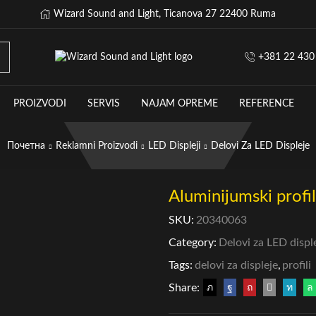
Wizard Sound and Light, Ticanova 27 22400 Ruma
+381 22 430
PROIZVODI
SERVIS
NAJAM OPREME
REFERENCE
Почетна
Reklamni Proizvodi
LED Displeji
Delovi Za LED Displeje
Aluminijumski profil
SKU:
20340063
Category:
Delovi za LED displ
Tags:
delovi za displeje
,
profili
Share: