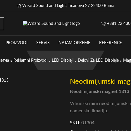
Wizard Sound and Light, Ticanova 27 22400 Ruma
+381 22 430
PROIZVODI
SERVIS
NAJAM OPREME
REFERENCE
етна
Reklamni Proizvodi
LED Displeji
Delovi Za LED Displeje
Mag
Neodimijumski mag
Neodimijumski magnet 1313
Vrhunski mini neodimijumski m
namensku limariju.
SKU:
01304