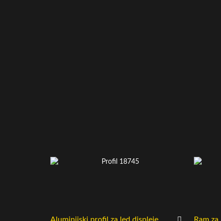
Aluminijski profil za led displeje
Ram za 