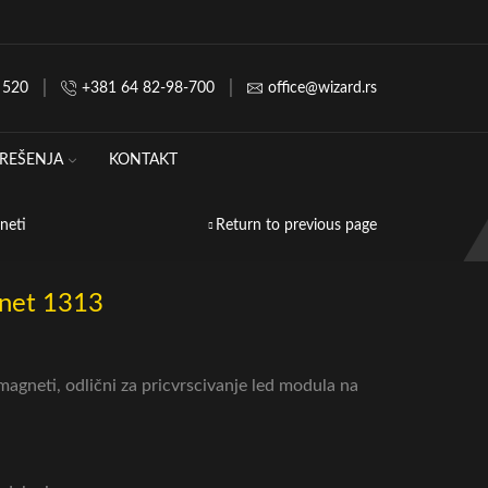
 520
+381 64 82-98-700
office@wizard.rs
REŠENJA
KONTAKT
neti
Return to previous page
net 1313
agneti, odlični za pricvrscivanje led modula na