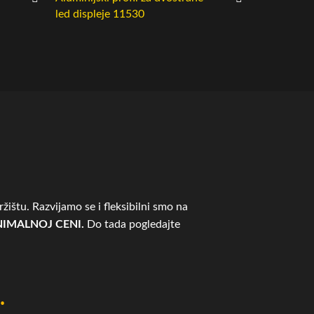
led displeje 11530
displeje – 
žištu. Razvijamo se i fleksibilni smo na
IMALNOJ CENI.
Do tada pogledajte
.