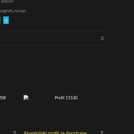
 delovi
agnet
,
nosac
Aluminijski profil za dvostrane
Aluminijums