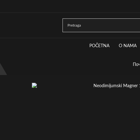
POČETNA
O NAMA
Поч