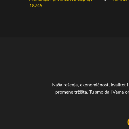
18745
Naša rešenja, ekonomičnost, kvalitet i 
promene tržišta. Tu smo da i Vama 