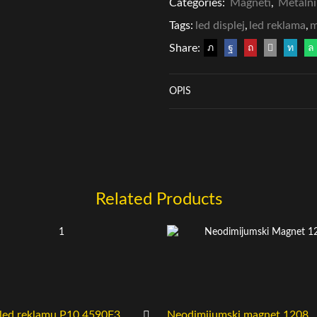
Categories:
Magneti
,
Metalni
Tags:
led displej
,
led reklama
,
m
Share:
OPIS
Related Products
led reklamu P10 4590F3
Neodimijumski magnet 1208