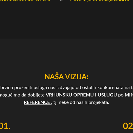
NAŠA VIZIJA:
brzina pruženih usluga nas izdvajaju od ostalih konkurenata na tr
omogućimo da dobijete
VRHUNSKU OPREMU I USLUGU
po
MIN
REFERENCE
, tj. neke od naših projekata.
01.
02