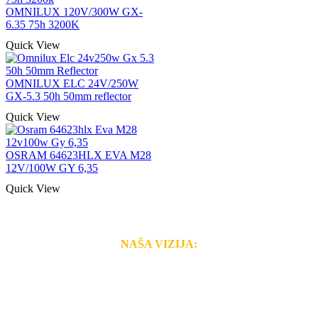
OMNILUX 120V/300W GX-
6.35 75h 3200K
Quick View
OMNILUX ELC 24V/250W
GX-5.3 50h 50mm reflector
Quick View
OSRAM 64623HLX EVA M28
12V/100W GY 6,35
Quick View
NAŠA VIZIJA:
Naša rešenja, ekonomičnost, kvalitet i brzina pruženih
usluga nas izdvajaju od ostalih konkurenata na tržištu.
Razvijamo se i fleksibilni smo na promene tržišta. Tu