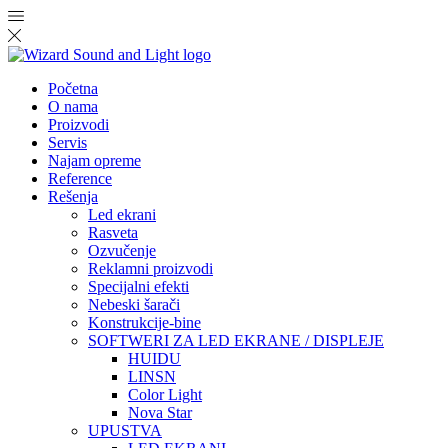
Početna
O nama
Proizvodi
Servis
Najam opreme
Reference
Rešenja
Led ekrani
Rasveta
Ozvučenje
Reklamni proizvodi
Specijalni efekti
Nebeski šarači
Konstrukcije-bine
SOFTWERI ZA LED EKRANE / DISPLEJE
HUIDU
LINSN
Color Light
Nova Star
UPUSTVA