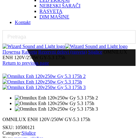
LED EKRANI
NEBESKI ŠARAČI
RASVETA
DIM MAŠINE
Kontakt
Почетна
Rasveta
Rezervni delovi (rasveta)
Sijalice
OMNILUX
ENH 120V/250W GY-5.3 175h
Return to previous page
OMNILUX ENH 120V/250W GY-5.3 175h
SKU:
10500121
Category:
Sijalice