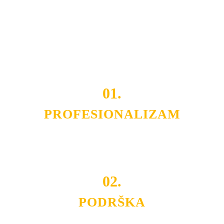
smo da i Vama omogućimo da dobijete
VRHUNSKU
OPREMU I USLUGU
po
MINIMALNOJ CENI.
Do tada pogledajte
REFERENCE
, tj. neke od naših
projekata.
01.
PROFESIONALIZAM
Budite i Vi deo prezadovoljnih klijenata sa kojima smo
ostvarili saradnju i održavamo profesionalizam i
poslovnost.
02.
PODRŠKA