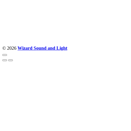
Nudimo savetovanje u izboru rasvete, dizajn prostora i
projektovanje instalacija, montažu, servis i održavanje.
Politika privatnosti
© 2026
Wizard Sound and Light