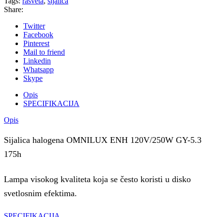
Tags:
rasveta
,
sijalica
Share:
Twitter
Facebook
Pinterest
Mail to friend
Linkedin
Whatsapp
Skype
Opis
SPECIFIKACIJA
Opis
Sijalica halogena OMNILUX ENH 120V/250W GY-5.3
175h
Lampa visokog kvaliteta koja se često koristi u disko
svetlosnim efektima.
SPECIFIKACIJA