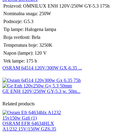
Proizvod: OMNILUX ENH 120V/250W GY-5.3 175h
Nominalna snaga: 250W
Podnozje: G5.3
Tip lampe: Halogena lampa
Boja svetlosti: Bela
Temperatura boje: 3250K
Napon (lampe): 120 V
Vek lampe: 175 h
OSRAM 64514 120V/300W GX-6.35 ...
GE ENH 120V/250W GY-5.3 w. 50m...
Related products
OSRAM EFR 64634HLX
A1/232 15V/150W GZ6.35