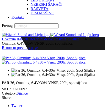
LED EKRANI
NEBESKI ŠARAČI
RASVETA
DIM MAŠINE
Kontakt
Pretraga
×
Почетна
Rasveta
Rezervni delovi (rasveta)
Sijalice
PAR 36,
Omnilux, 6.4V/30W VNSP, 200h, spot sijalica
Return to previous page
PAR 36, Omnilux, 6.4V/30W VNSP, 200h, spot sijalica
SKU:
90200097
Category:
Sijalice
Share:
Twitter