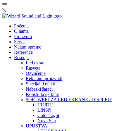
Početna
O nama
Proizvodi
Servis
Najam opreme
Reference
Rešenja
Led ekrani
Rasveta
Ozvučenje
Reklamni proizvodi
Specijalni efekti
Nebeski šarači
Konstrukcije-bine
SOFTWERI ZA LED EKRANE / DISPLEJE
HUIDU
LINSN
Color Light
Nova Star
UPUSTVA