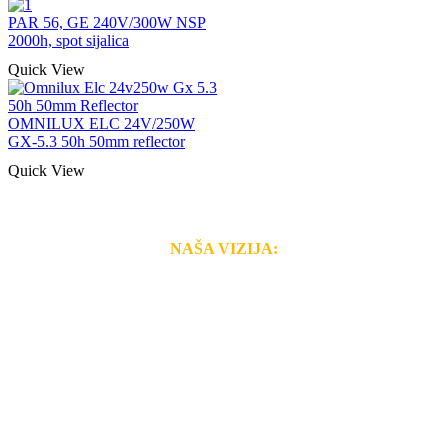
PAR 56, GE 240V/300W NSP
2000h, spot sijalica
Quick View
OMNILUX ELC 24V/250W
GX-5.3 50h 50mm reflector
Quick View
NAŠA VIZIJA:
Naša rešenja, ekonomičnost, kvalitet i brzina pruženih
usluga nas izdvajaju od ostalih konkurenata na tržištu.
Razvijamo se i fleksibilni smo na promene tržišta. Tu
smo da i Vama omogućimo da dobijete
VRHUNSKU
OPREMU I USLUGU
po
MINIMALNOJ CENI.
Do tada pogledajte
REFERENCE
, tj. neke od naših