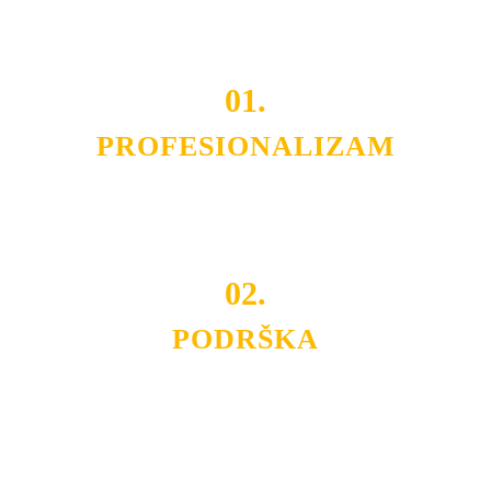
projekata.
01.
PROFESIONALIZAM
Budite i Vi deo prezadovoljnih klijenata sa kojima smo
ostvarili saradnju i održavamo profesionalizam i
poslovnost.
02.
PODRŠKA
Nudimo savetovanje u izboru rasvete, dizajn prostora i
projektovanje instalacija, montažu, servis i održavanje.
Politika privatnosti