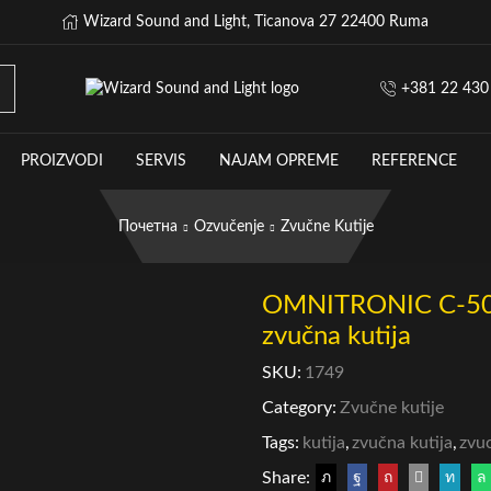
Wizard Sound and Light, Ticanova 27 22400 Ruma
+381 22 430
PROIZVODI
SERVIS
NAJAM OPREME
REFERENCE
Почетна
Ozvučenje
Zvučne Kutije
OMNITRONIC C-50A, 
zvučna kutija
SKU:
1749
Category:
Zvučne kutije
Tags:
kutija
,
zvučna kutija
,
zvu
Share: