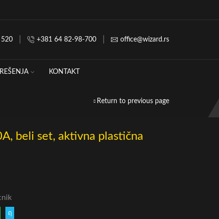
 520
+381 64 82-98-700
office@wizard.rs
REŠENJA
KONTAKT
Return to previous page
beli set, aktivna plastična
cnik