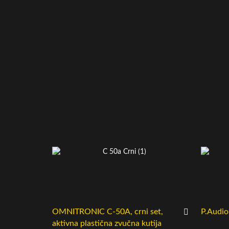
OMNITRONIC C-50A, crni set,
P.Audi
aktivna plastična zvučna kutija