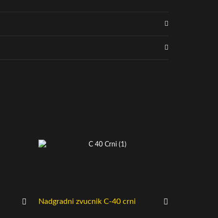
Nadgradni zvucnik C-40 crni
OMNITRONI
aktivna pla