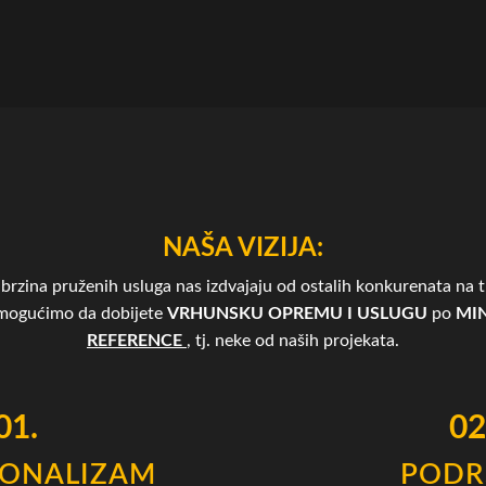
NAŠA VIZIJA:
brzina pruženih usluga nas izdvajaju od ostalih konkurenata na tr
omogućimo da dobijete
VRHUNSKU OPREMU I USLUGU
po
MIN
REFERENCE
, tj. neke od naših projekata.
01.
02
IONALIZAM
PODR