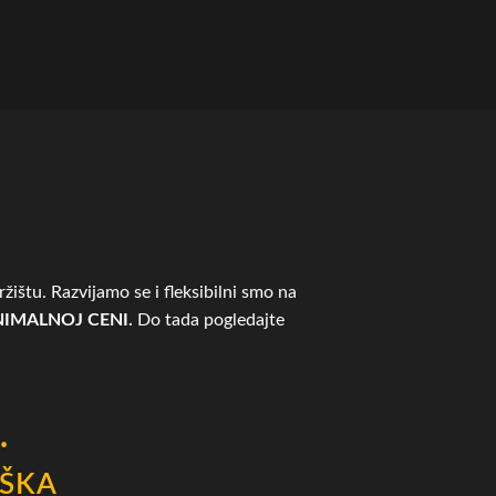
žištu. Razvijamo se i fleksibilni smo na
IMALNOJ CENI.
Do tada pogledajte
.
ŠKA