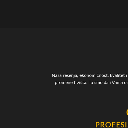
Naša rešenja, ekonomičnost, kvalitet i 
promene tržišta. Tu smo da i Vama 
PROFES