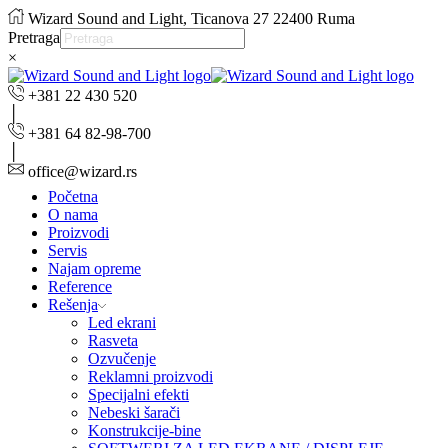
Wizard Sound and Light, Ticanova 27 22400 Ruma
Pretraga
×
+381 22 430 520
+381 64 82-98-700
office@wizard.rs
Početna
O nama
Proizvodi
Servis
Najam opreme
Reference
Rešenja
Led ekrani
Rasveta
Ozvučenje
Reklamni proizvodi
Specijalni efekti
Nebeski šarači
Konstrukcije-bine