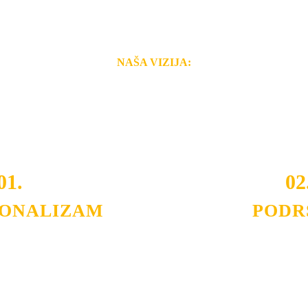
NAŠA VIZIJA:
i brzina pruženih usluga nas izdvajaju od ostalih konkurenata 
 i Vama omogućimo da dobijete
VRHUNSKU OPREMU I 
o tada pogledajte
REFERENCE
, tj. neke od naših projekat
01.
02
IONALIZAM
PODR
ljnih klijenata sa kojima smo
Nudimo savetovanje u izboru 
državamo profesionalizam i
projektovanje instalacija, mo
lovnost.