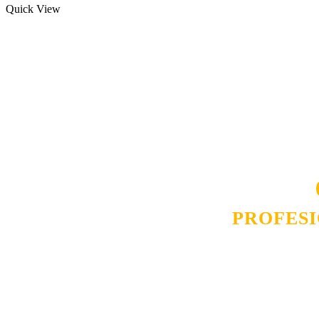
Quick View
Naša rešenja, ekonomičnost, kvalitet 
smo na promene tržišta. Tu smo da
D
PROFES
Budite i Vi deo prezadovo
ostvarili saradnju i o
pos