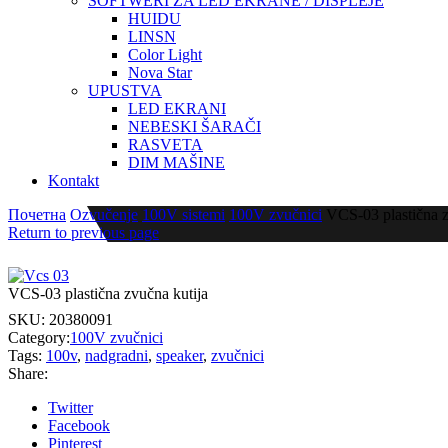
SOFTWERI ZA LED EKRANE / DISPLEJE
HUIDU
LINSN
Color Light
Nova Star
UPUSTVA
LED EKRANI
NEBESKI ŠARAČI
RASVETA
DIM MAŠINE
Kontakt
Почетна
Ozvučenje
100V sistemi
100V zvučnici
VCS-03 plastična z
Return to previous page
VCS-03 plastična zvučna kutija
SKU:
20380091
Category:
100V zvučnici
Tags:
100v
,
nadgradni
,
speaker
,
zvučnici
Share:
Twitter
Facebook
Pinterest