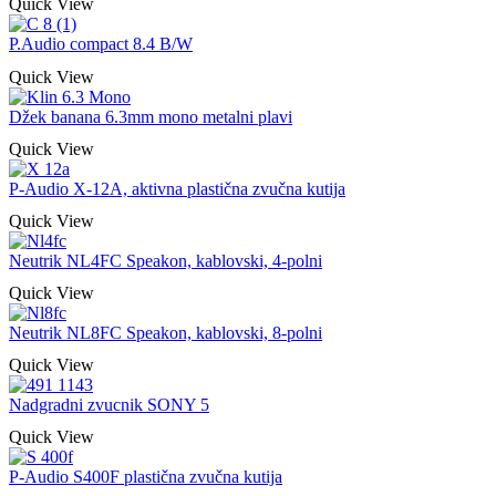
Quick View
P.Audio compact 8.4 B/W
Quick View
Džek banana 6.3mm mono metalni plavi
Quick View
P-Audio X-12A, aktivna plastična zvučna kutija
Quick View
Neutrik NL4FC Speakon, kablovski, 4-polni
Quick View
Neutrik NL8FC Speakon, kablovski, 8-polni
Quick View
Nadgradni zvucnik SONY 5
Quick View
P-Audio S400F plastična zvučna kutija