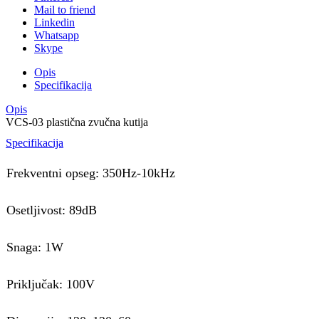
Mail to friend
Linkedin
Whatsapp
Skype
Opis
Specifikacija
Opis
VCS-03 plastična zvučna kutija
Specifikacija
Frekventni opseg: 350Hz-10kHz
Osetljivost: 89dB
Snaga: 1W
Priključak: 100V