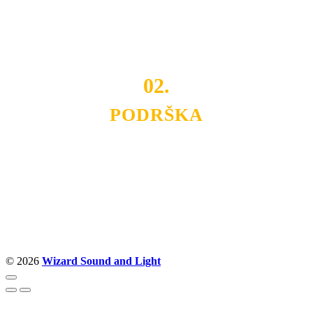
Budite i Vi deo prezadovoljnih klijenata sa kojima smo
ostvarili saradnju i održavamo profesionalizam i
poslovnost.
02.
PODRŠKA
Nudimo savetovanje u izboru rasvete, dizajn prostora i
projektovanje instalacija, montažu, servis i održavanje.
Politika privatnosti
© 2026
Wizard Sound and Light