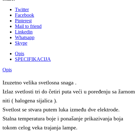
Twitter
Facebook
Pinterest
Mail to friend
Linkedin
Whatsapp
Skype
Opis
SPECIFIKACIJA
Opis
Izuzetno velika svetlosna snaga .
Izlaz svetlosti tri do četiri puta veći u poređenju sa žarnom
niti ( halogena sijalica ).
Svetlost se stvara putem luka između dve elektrode.
Stalna temperatura boje i ponašanje prikazivanja boja
tokom celog veka trajanja lampe.