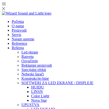
Početna
O nama
Proizvodi
Servis
Najam opreme
Reference
Rešenja
Led ekrani
Rasveta
Ozvučenje
Reklamni proizvodi
Specijalni efekti
Nebeski šarači
Konstrukcije-bine
SOFTWERI ZA LED EKRANE / DISPLEJE
HUIDU
LINSN
Color Light
Nova Star
UPUSTVA