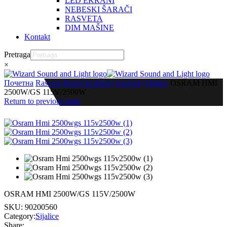
LED EKRANI
NEBESKI ŠARAČI
RASVETA
DIM MAŠINE
Kontakt
Pretraga
×
Почетна
Rasveta
Rezervni delovi (rasveta)
Sijalice
OSRAM HMI
2500W/GS 115V/2500W
Return to previous page
OSRAM HMI 2500W/GS 115V/2500W
SKU:
90200560
Category:
Sijalice
Share: