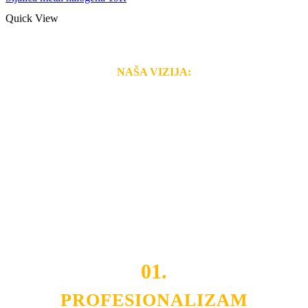
Quick View
NAŠA VIZIJA:
Naša rešenja, ekonomičnost, kvalitet i brzina pruženih
usluga nas izdvajaju od ostalih konkurenata na tržištu.
Razvijamo se i fleksibilni smo na promene tržišta. Tu
smo da i Vama omogućimo da dobijete
VRHUNSKU
OPREMU I USLUGU
po
MINIMALNOJ CENI.
Do tada pogledajte
REFERENCE
, tj. neke od naših
projekata.
01.
PROFESIONALIZAM