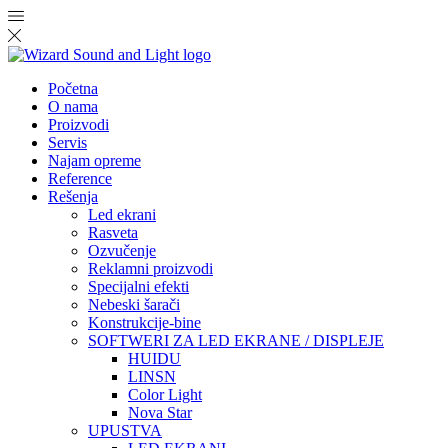
Početna
O nama
Proizvodi
Servis
Najam opreme
Reference
Rešenja
Led ekrani
Rasveta
Ozvučenje
Reklamni proizvodi
Specijalni efekti
Nebeski šarači
Konstrukcije-bine
SOFTWERI ZA LED EKRANE / DISPLEJE
HUIDU
LINSN
Color Light
Nova Star
UPUSTVA