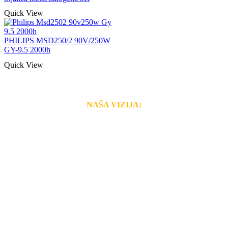
Quick View
PHILIPS MSD250/2 90V/250W
GY-9.5 2000h
Quick View
NAŠA VIZIJA:
Naša rešenja, ekonomičnost, kvalitet i brzina pruženih
usluga nas izdvajaju od ostalih konkurenata na tržištu.
Razvijamo se i fleksibilni smo na promene tržišta. Tu
smo da i Vama omogućimo da dobijete
VRHUNSKU
OPREMU I USLUGU
po
MINIMALNOJ CENI.
Do tada pogledajte
REFERENCE
, tj. neke od naših
projekata.