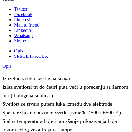
Twitter
Facebook
Pinterest
Mail to friend
Linkedin
Whatsapp
Skype
Opis
SPECIFIKACIJA
Opis
Izuzetno velika svetlosna snaga .
Izlaz svetlosti tri do četiri puta veći u poređenju sa žarnom
niti ( halogena sijalica ).
Svetlost se stvara putem luka između dve elektrode.
Spektar sličan dnevnom svetlu (između 4500 i 6500 K)
Stalna temperatura boje i ponašanje prikazivanja boja
tokom celog veka trajanja lampe.