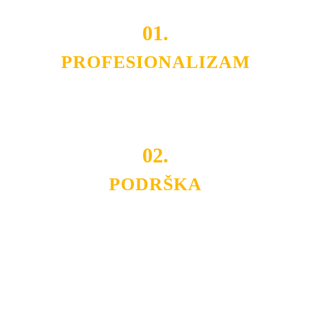
01.
PROFESIONALIZAM
Budite i Vi deo prezadovoljnih klijenata sa kojima smo
ostvarili saradnju i održavamo profesionalizam i
poslovnost.
02.
PODRŠKA
Nudimo savetovanje u izboru rasvete, dizajn prostora i
projektovanje instalacija, montažu, servis i održavanje.
Politika privatnosti