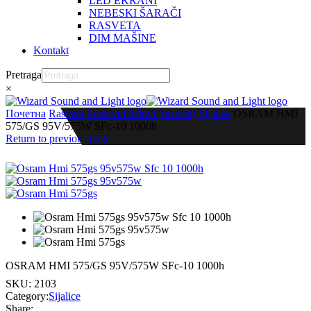
LED EKRANI
NEBESKI ŠARAČI
RASVETA
DIM MAŠINE
Kontakt
Pretraga
×
Почетна
Rasveta
Rezervni delovi (rasveta)
Sijalice
OSRAM HMI
575/GS 95V/575W SFc-10 1000h
Return to previous page
OSRAM HMI 575/GS 95V/575W SFc-10 1000h
SKU:
2103
Category:
Sijalice
Share: