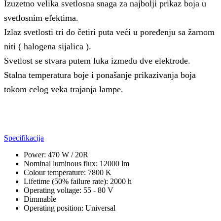
Izuzetno velika svetlosna snaga za najbolji prikaz boja u
svetlosnim efektima.
Izlaz svetlosti tri do četiri puta veći u poređenju sa žarnom
niti ( halogena sijalica ).
Svetlost se stvara putem luka između dve elektrode.
Stalna temperatura boje i ponašanje prikazivanja boja
tokom celog veka trajanja lampe.
Specifikacija
Power: 470 W / 20R
Nominal luminous flux: 12000 lm
Colour temperature: 7800 K
Lifetime (50% failure rate): 2000 h
Operating voltage: 55 - 80 V
Dimmable
Operating position: Universal