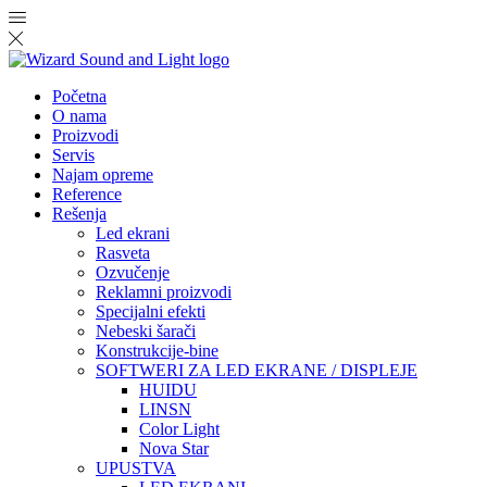
Početna
O nama
Proizvodi
Servis
Najam opreme
Reference
Rešenja
Led ekrani
Rasveta
Ozvučenje
Reklamni proizvodi
Specijalni efekti
Nebeski šarači
Konstrukcije-bine
SOFTWERI ZA LED EKRANE / DISPLEJE
HUIDU
LINSN
Color Light
Nova Star
UPUSTVA