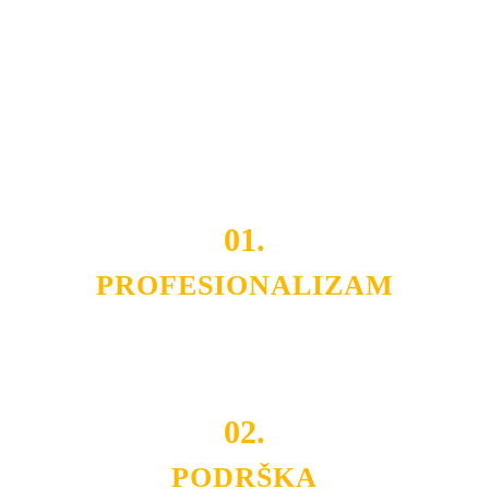
Razvijamo se i fleksibilni smo na promene tržišta. Tu
smo da i Vama omogućimo da dobijete
VRHUNSKU
OPREMU I USLUGU
po
MINIMALNOJ CENI.
Do tada pogledajte
REFERENCE
, tj. neke od naših
projekata.
01.
PROFESIONALIZAM
Budite i Vi deo prezadovoljnih klijenata sa kojima smo
ostvarili saradnju i održavamo profesionalizam i
poslovnost.
02.
PODRŠKA