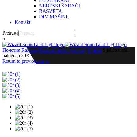
LED EKRANI
NEBESKI ŠARAČI
RASVETA
DIM MAŠINE
Kontakt
Pretraga
×
Почетна
Rasveta
Rezervni delovi (rasveta)
Sijalice
Sijalica metal
halogena 20R
Return to previous page