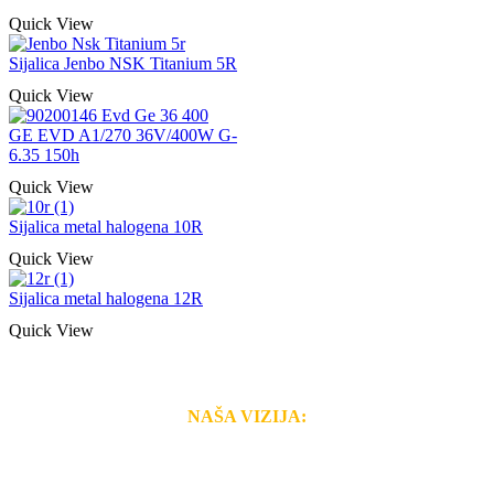
Quick View
Sijalica Jenbo NSK Titanium 5R
Quick View
GE EVD A1/270 36V/400W G-
6.35 150h
Quick View
Sijalica metal halogena 10R
Quick View
Sijalica metal halogena 12R
Quick View
NAŠA VIZIJA:
Naša rešenja, ekonomičnost, kvalitet i brzina pruženih
usluga nas izdvajaju od ostalih konkurenata na tržištu.