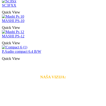
SC3FXX
Quick View
MASHI PS-10
Quick View
MASHI PS-12
Quick View
P.Audio compact 6.4 B/W
Quick View
NAŠA VIZIJA:
Naša rešenja, ekonomičnost, kvalitet i brzina pruženih
usluga nas izdvajaju od ostalih konkurenata na tržištu.
Razvijamo se i fleksibilni smo na promene tržišta. Tu
smo da i Vama omogućimo da dobijete
VRHUNSKU