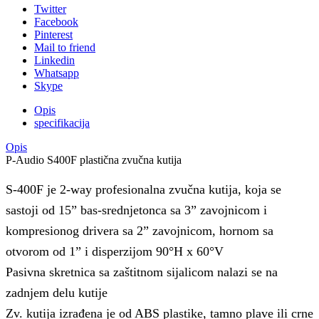
Twitter
Facebook
Pinterest
Mail to friend
Linkedin
Whatsapp
Skype
Opis
specifikacija
Opis
P-Audio S400F plastična zvučna kutija
S-400F je 2-way profesionalna zvučna kutija, koja se
sastoji od 15” bas-srednjetonca sa 3” zavojnicom i
kompresionog drivera sa 2” zavojnicom, hornom sa
otvorom od 1” i disperzijom 90°H x 60°V
Pasivna skretnica sa zaštitnom sijalicom nalazi se na
zadnjem delu kutije
Zv. kutija izrađena je od ABS plastike, tamno plave ili crne