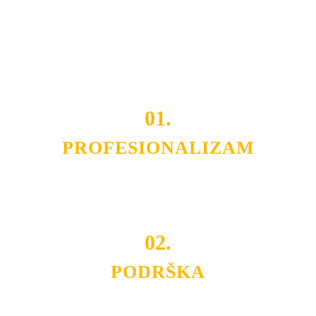
OPREMU I USLUGU
po
MINIMALNOJ CENI.
Do tada pogledajte
REFERENCE
, tj. neke od naših
projekata.
01.
PROFESIONALIZAM
Budite i Vi deo prezadovoljnih klijenata sa kojima smo
ostvarili saradnju i održavamo profesionalizam i
poslovnost.
02.
PODRŠKA
Nudimo savetovanje u izboru rasvete, dizajn prostora i