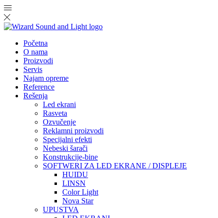
Početna
O nama
Proizvodi
Servis
Najam opreme
Reference
Rešenja
Led ekrani
Rasveta
Ozvučenje
Reklamni proizvodi
Specijalni efekti
Nebeski šarači
Konstrukcije-bine
SOFTWERI ZA LED EKRANE / DISPLEJE
HUIDU
LINSN
Color Light
Nova Star
UPUSTVA