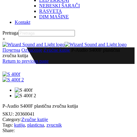
LED EKRANI
NEBESKI ŠARAČI
RASVETA
DIM MAŠINE
Kontakt
Pretraga
×
Почетна
Ozvučenje
Zvučne kutije
P-Audio S400F plastična
zvučna kutija
Return to previous page
P-Audio S400F plastična zvučna kutija
SKU:
20360041
Category:
Zvučne kutije
Tags:
kutija
,
plasticna
,
zvucnik
Share: