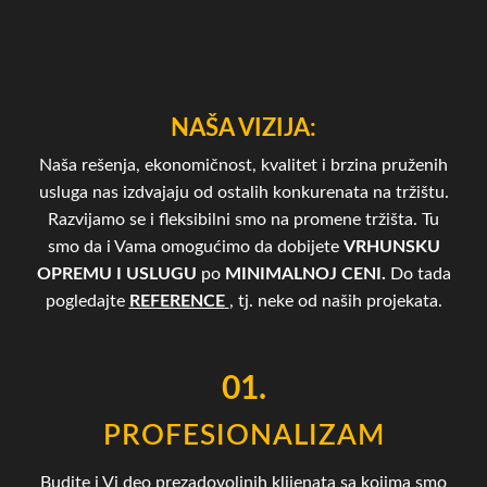
NAŠA VIZIJA:
Naša rešenja, ekonomičnost, kvalitet i brzina pruženih
usluga nas izdvajaju od ostalih konkurenata na tržištu.
Razvijamo se i fleksibilni smo na promene tržišta. Tu
smo da i Vama omogućimo da dobijete
VRHUNSKU
OPREMU I USLUGU
po
MINIMALNOJ CENI.
Do tada
pogledajte
REFERENCE
, tj. neke od naših projekata.
01.
PROFESIONALIZAM
Budite i Vi deo prezadovoljnih klijenata sa kojima smo