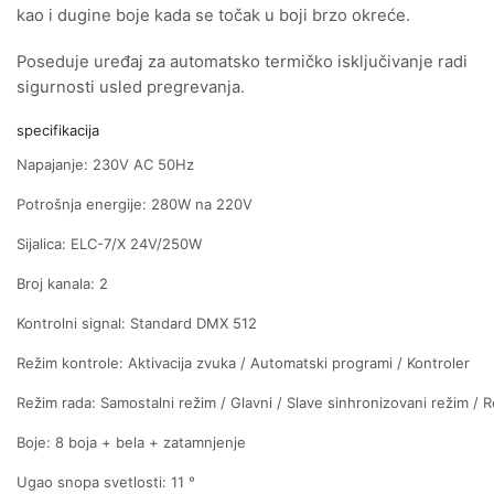
kao i dugine boje kada se točak u boji brzo okreće.
Poseduje uređaj za automatsko termičko isključivanje radi
sigurnosti usled pregrevanja.
specifikacija
Napajanje: 230V AC 50Hz
Potrošnja energije: 280W na 220V
Sijalica: ELC-7/X 24V/250W
Broj kanala: 2
Kontrolni signal: Standard DMX 512
Režim kontrole: Aktivacija zvuka / Automatski programi / Kontroler
Režim rada: Samostalni režim / Glavni / Slave sinhronizovani režim / 
Boje: 8 boja + bela + zatamnjenje
Ugao snopa svetlosti: 11 °