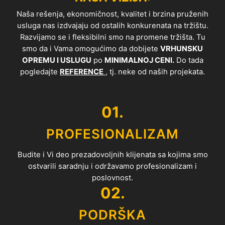
Naša rešenja, ekonomičnost, kvalitet i brzina pruženih
usluga nas izdvajaju od ostalih konkurenata na tržištu.
Razvijamo se i fleksibilni smo na promene tržišta. Tu
smo da i Vama omogućimo da dobijete
VRHUNSKU
OPREMU I USLUGU
po
MINIMALNOJ CENI.
Do tada
pogledajte
REFERENCE
, tj. neke od naših projekata.
01.
PROFESIONALIZAM
Budite i Vi deo prezadovoljnih klijenata sa kojima smo
ostvarili saradnju i održavamo profesionalizam i
poslovnost.
02.
PODRŠKA