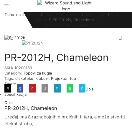
Почетна
Rasveta
Disco/Dj/Koncertna
Disko kugle
Topovi za
kugle
PR-2012H, Chameleon
Return to previous page
PR-2012H, Chameleon
SKU:
10200189
Category:
Topovi za kugle
Tags:
diskoteke
,
klubovi
,
Projektor
,
top
Share:
Opis
specifikacija
Opis
PR-2012H, Chameleon
Uređaj ima 8 raznobojnih dihroičnih filtera, a može stvoriti
efekat stroba,