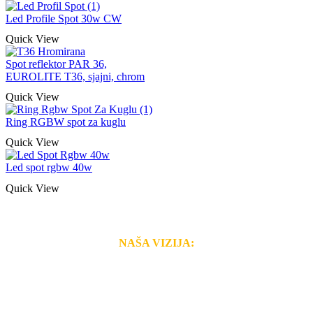
Led Profile Spot 30w CW
Quick View
Spot reflektor PAR 36,
EUROLITE T36, sjajni, chrom
Quick View
Ring RGBW spot za kuglu
Quick View
Led spot rgbw 40w
Quick View
NAŠA VIZIJA:
Naša rešenja, ekonomičnost, kvalitet i brzina pruženih
usluga nas izdvajaju od ostalih konkurenata na tržištu.
Razvijamo se i fleksibilni smo na promene tržišta. Tu