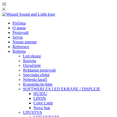
Početna
O nama
Proizvodi
Servis
Najam opreme
Reference
Rešenja
Led ekrani
Rasveta
Ozvučenje
Reklamni proizvodi
Specijalni efekti
Nebeski šarači
Konstrukcije-bine
SOFTWERI ZA LED EKRANE / DISPLEJE
HUIDU
LINSN
Color Light
Nova Star
UPUSTVA