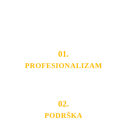
smo da i Vama omogućimo da dobijete
VRHUNSKU
OPREMU I USLUGU
po
MINIMALNOJ CENI.
Do tada pogledajte
REFERENCE
, tj. neke od naših
projekata.
01.
PROFESIONALIZAM
Budite i Vi deo prezadovoljnih klijenata sa kojima smo
ostvarili saradnju i održavamo profesionalizam i
poslovnost.
02.
PODRŠKA