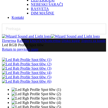
LED EKRANI
NEBESKI ŠARAČI
RASVETA
DIM MAŠINE
Kontakt
Почетна
Rasveta
Disco/Dj/Koncertna
Disko kugle
Topovi za kugle
Led RGB Profile Spot 60w
Return to previous page