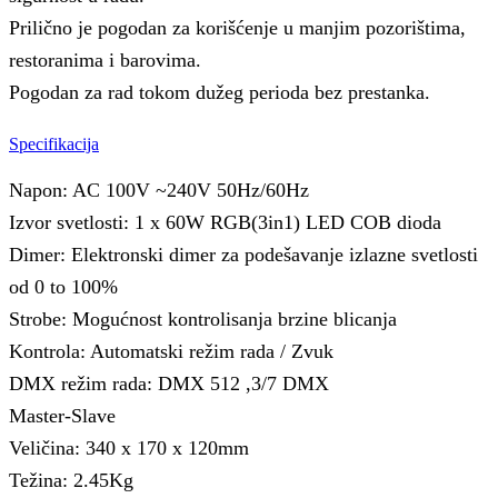
Prilično je pogodan za korišćenje u manjim pozorištima,
restoranima i barovima.
Pogodan za rad tokom dužeg perioda bez prestanka.
Specifikacija
Napon: AC 100V ~240V 50Hz/60Hz
Izvor svetlosti: 1 x 60W RGB(3in1) LED COB dioda
Dimer: Elektronski dimer za podešavanje izlazne svetlosti
od 0 to 100%
Strobe: Mogućnost kontrolisanja brzine blicanja
Kontrola: Automatski režim rada / Zvuk
DMX režim rada: DMX 512 ,3/7 DMX
Master-Slave
Veličina: 340 x 170 x 120mm
Težina: 2.45Kg