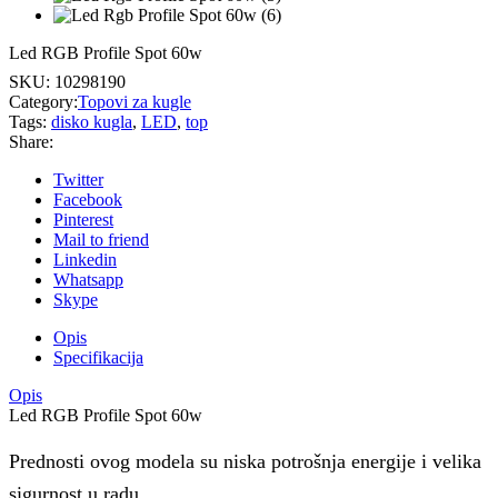
Led RGB Profile Spot 60w
SKU:
10298190
Category:
Topovi za kugle
Tags:
disko kugla
,
LED
,
top
Share:
Twitter
Facebook
Pinterest
Mail to friend
Linkedin
Whatsapp
Skype
Opis
Specifikacija
Opis
Led RGB Profile Spot 60w
Prednosti ovog modela su niska potrošnja energije i velika
sigurnost u radu.