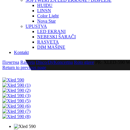
SOFTWERI ZA LED EKRANE / DISPLEJE
HUIDU
LINSN
Color Light
Nova Star
UPUSTVA
LED EKRANI
NEBESKI ŠARAČI
RASVETA
DIM MAŠINE
Kontakt
Почетна
Rasveta
Disco/Dj/Koncertna
Roto glave
PR- XLED-590 Was
Return to previous page