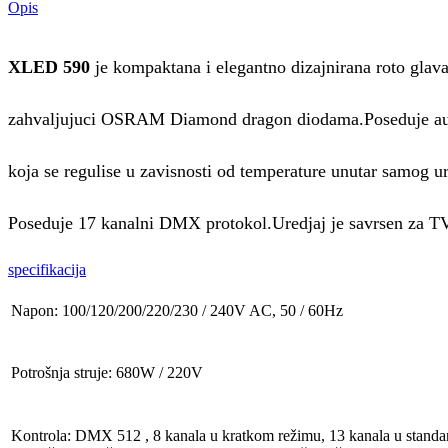
Opis
XLED 590
je kompaktana i elegantno dizajnirana roto glava
zahvaljujuci OSRAM Diamond dragon diodama.Poseduje auto
koja se regulise u zavisnosti od temperature unutar samog ur
Poseduje 17 kanalni DMX protokol.Uredjaj je savrsen za TV
specifikacija
Napon: 100/120/200/220/230 / 240V AC, 50 / 60Hz
Potrošnja struje: 680W / 220V
Kontrola: DMX 512 , 8 kanala u kratkom režimu, 13 kanala u standa