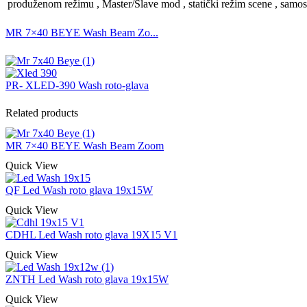
produženom režimu , Master/Slave mod , statički režim scene , samost
MR 7×40 BEYE Wash Beam Zo...
PR- XLED-390 Wash roto-glava
Related products
MR 7×40 BEYE Wash Beam Zoom
Quick View
QF Led Wash roto glava 19x15W
Quick View
CDHL Led Wash roto glava 19X15 V1
Quick View
ZNTH Led Wash roto glava 19x15W
Quick View