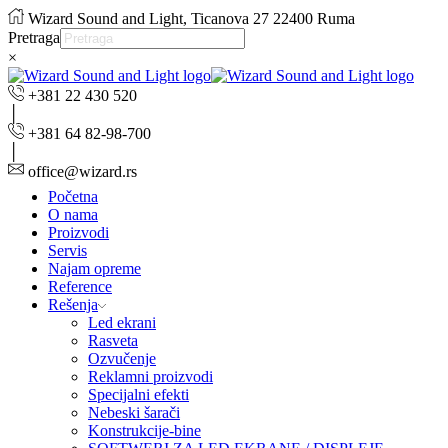
Wizard Sound and Light, Ticanova 27 22400 Ruma
Pretraga
×
+381 22 430 520
+381 64 82-98-700
office@wizard.rs
Početna
O nama
Proizvodi
Servis
Najam opreme
Reference
Rešenja
Led ekrani
Rasveta
Ozvučenje
Reklamni proizvodi
Specijalni efekti
Nebeski šarači
Konstrukcije-bine