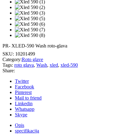
PR- XLED-590 Wash roto-glava
SKU:
10201499
Category:
Roto glave
Tags:
roto glava
,
Wash
,
xled
,
xled-590
Share:
Twitter
Facebook
Pinterest
Mail to friend
Linkedin
Whatsapp
Skype
Opis
specifikacija