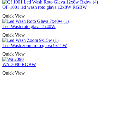
QF-1001 led wash roto glava 12x8W RGBW
Quick View
Led Wash roto glava 7x40W
Quick View
Led Wash zoom roto glava 9x15W
Quick View
WA-2090 RGBW
Quick View
Naša rešenja, ekonomičnost, kvalitet 
smo na promene tržišta. Tu smo da
D