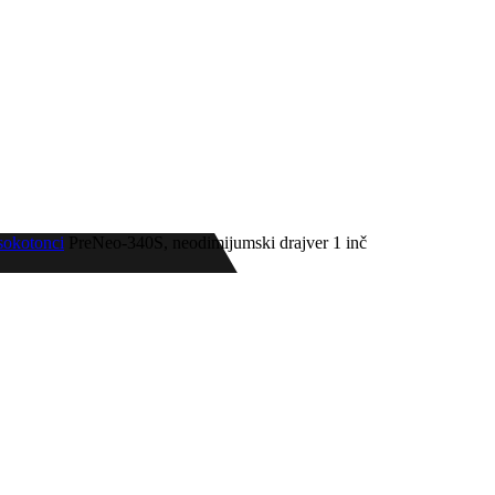
sokotonci
PreNeo-340S, neodimijumski drajver 1 inč