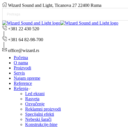
Wizard Sound and Light, Ticanova 27 22400 Ruma
+381 22 430 520
+381 64 82-98-700
office@wizard.rs
Početna
O nama
Proizvodi
Servis
Najam opreme
Reference
Rešenja
Led ekrani
Rasveta
Ozvučenje
Reklamni proizvodi
Specijalni efekti
Nebeski šarači
Konstrukcije-bine