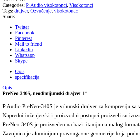
Categories:
P-Audio visokotonci
,
Visokotonci
Tags:
drajver
,
Ozvučenje
,
visokotonac
Share:
Twitter
Facebook
Pinterest
Mail to friend
Linkedin
Whatsapp
Skype
Opis
specifikacija
Opis
PreNeo-340S, neodimijumski drajver 1″
P Audio PreNeo-340S je vrhunski drajver za kompresiju sa 
Napredni inženjerski i proizvodni postupci proizveli su izuz
PreNeo-340S je proizveden na bazi titanijuma malog forma
Zavojnica je aluminijum pravougaone geometrije koja podnos