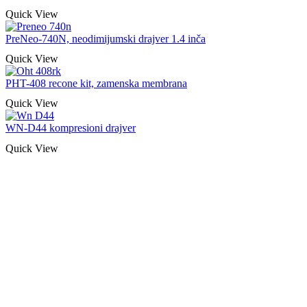
Quick View
PreNeo-740N, neodimijumski drajver 1.4 inča
Quick View
PHT-408 recone kit, zamenska membrana
Quick View
WN-D44 kompresioni drajver
Quick View
Naša rešenja, ekonomičnost, kvalitet 
smo na promene tržišta. Tu smo da
D