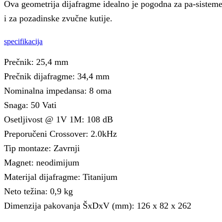
Ova geometrija dijafragme idealno je pogodna za pa-sistem
i za pozadinske zvučne kutije.
specifikacija
Prečnik: 25,4 mm
Prečnik dijafragme: 34,4 mm
Nominalna impedansa: 8 oma
Snaga: 50 Vati
Osetljivost @ 1V 1M: 108 dB
Preporučeni Crossover: 2.0kHz
Tip montaze: Zavrnji
Magnet: neodimijum
Materijal dijafragme: Titanijum
Neto težina: 0,9 kg
Dimenzija pakovanja ŠxDxV (mm): 126 x 82 x 262