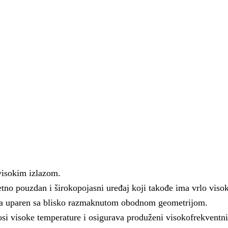
visokim izlazom.
etno pouzdan i širokopojasni uređaj koji takođe ima vrlo viso
ta uparen sa blisko razmaknutom obodnom geometrijom.
i visoke temperature i osigurava produženi visokofrekventni