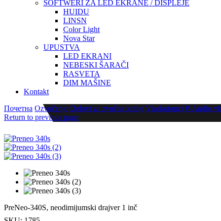
SOFTWERI ZA LED EKRANE / DISPLEJE
HUIDU
LINSN
Color Light
Nova Star
UPUSTVA
LED EKRANI
NEBESKI ŠARAČI
RASVETA
DIM MAŠINE
Kontakt
Почетна
Ozvučenje
Delovi za zvučne kutije
Visokotonci
P-Audio vi
Return to previous page
PreNeo-340S, neodimijumski drajver 1 inč
SKU:
1785