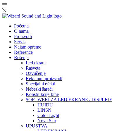
Početna
O nama
Proizvodi
Servis
Najam opreme
Reference
Rešenja
Led ekrani
Rasveta
Ozvučenje
Reklamni proizvodi
Specijalni efekti
Nebeski šarači
Konstrukcije-bine
SOFTWERI ZA LED EKRANE / DISPLEJE
HUIDU
LINSN
Color Light
Nova Star
UPUSTVA