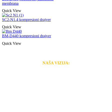
membrana
Quick View
SC2-N1.4 kompresioni drajver
Quick View
BM-D440 kompresioni drajver
Quick View
NAŠA VIZIJA:
Naša rešenja, ekonomičnost, kvalitet i brzina pruženih
usluga nas izdvajaju od ostalih konkurenata na tržištu.
Razvijamo se i fleksibilni smo na promene tržišta. Tu
smo da i Vama omogućimo da dobijete
VRHUNSKU
OPREMU I USLUGU
po
MINIMALNOJ CENI.
Do tada pogledajte
REFERENCE
, tj. neke od naših