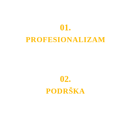
projekata.
01.
PROFESIONALIZAM
Budite i Vi deo prezadovoljnih klijenata sa kojima smo
ostvarili saradnju i održavamo profesionalizam i
poslovnost.
02.
PODRŠKA
Nudimo savetovanje u izboru rasvete, dizajn prostora i
projektovanje instalacija, montažu, servis i održavanje.
Politika privatnosti