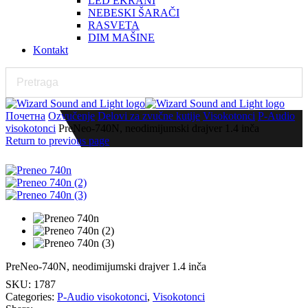
LED EKRANI
NEBESKI ŠARAČI
RASVETA
DIM MAŠINE
Kontakt
Почетна
Ozvučenje
Delovi za zvučne kutije
Visokotonci
P-Audio
visokotonci
PreNeo-740N, neodimijumski drajver 1.4 inča
Return to previous page
PreNeo-740N, neodimijumski drajver 1.4 inča
SKU:
1787
Categories:
P-Audio visokotonci
,
Visokotonci