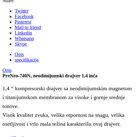
Share:
Twitter
Facebook
Pinterest
Mail to friend
Linkedin
Whatsapp
Skype
Opis
specifikacija
Opis
PreNeo-740N, neodimijumski drajver 1.4 inča
1,4 “ kompresorski drajver sa neodimijumskim magnetom
i titanijumskom membranom za visoke i gornje srednje
tonove.
Visok kvalitet zvuka, velika otpornost na snagu, velika
osetljivost i vrlo mala težina karakterišu ovaj drajver.