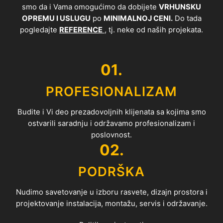
smo da i Vama omogućimo da dobijete
VRHUNSKU
OPREMU I USLUGU
po
MINIMALNOJ CENI.
Do tada
pogledajte
REFERENCE
, tj. neke od naših projekata.
01.
PROFESIONALIZAM
Budite i Vi deo prezadovoljnih klijenata sa kojima smo
ostvarili saradnju i održavamo profesionalizam i
poslovnost.
02.
PODRŠKA
Nudimo savetovanje u izboru rasvete, dizajn prostora i
projektovanje instalacija, montažu, servis i održavanje.