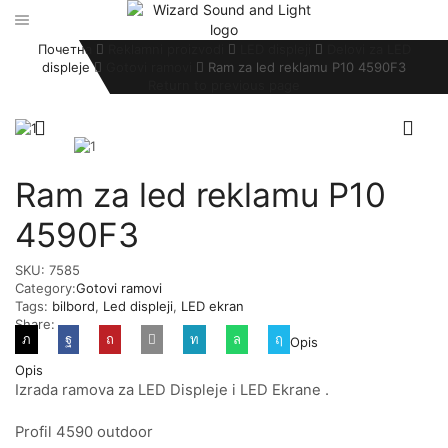
Почетна
Reklamni proizvodi
LED displeji
Delovi za LED
displeje
Gotovi ramovi
Ram za led reklamu P10 4590F3
Return to previous page
Ram za led reklamu P10
4590F3
SKU:
7585
Category:
Gotovi ramovi
Tags:
bilbord
,
Led displeji
,
LED ekran
Share:
Opis
Opis
Izrada ramova za LED Displeje i LED Ekrane .
Profil 4590 outdoor