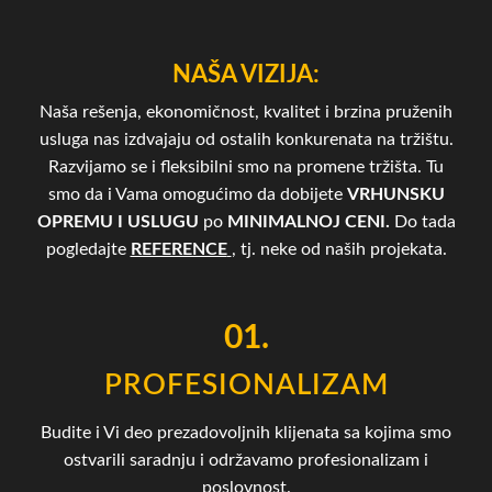
NAŠA VIZIJA:
Naša rešenja, ekonomičnost, kvalitet i brzina pruženih
usluga nas izdvajaju od ostalih konkurenata na tržištu.
Razvijamo se i fleksibilni smo na promene tržišta. Tu
smo da i Vama omogućimo da dobijete
VRHUNSKU
OPREMU I USLUGU
po
MINIMALNOJ CENI.
Do tada
pogledajte
REFERENCE
, tj. neke od naših projekata.
01.
PROFESIONALIZAM
Budite i Vi deo prezadovoljnih klijenata sa kojima smo
ostvarili saradnju i održavamo profesionalizam i
poslovnost.