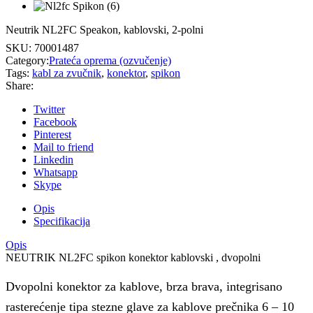
Neutrik NL2FC Speakon, kablovski, 2-polni
SKU:
70001487
Category:
Prateća oprema (ozvučenje)
Tags:
kabl za zvučnik
,
konektor
,
spikon
Share:
Twitter
Facebook
Pinterest
Mail to friend
Linkedin
Whatsapp
Skype
Opis
Specifikacija
Opis
NEUTRIK NL2FC spikon konektor kablovski , dvopolni
Dvopolni konektor za kablove, brza brava, integrisano
rasterećenje tipa stezne glave za kablove prečnika 6 – 10