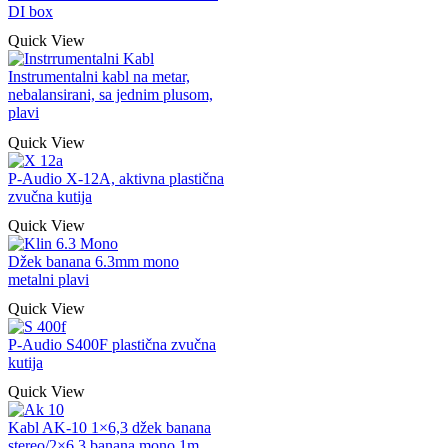
DI box
Quick View
Instrumentalni kabl na metar,
nebalansirani, sa jednim plusom,
plavi
Quick View
P-Audio X-12A, aktivna plastična
zvučna kutija
Quick View
Džek banana 6.3mm mono
metalni plavi
Quick View
P-Audio S400F plastična zvučna
kutija
Quick View
Kabl AK-10 1×6,3 džek banana
stereo/2×6,3 banana mono 1m