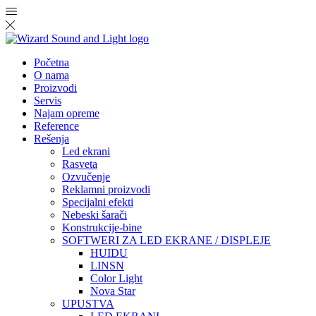
Početna
O nama
Proizvodi
Servis
Najam opreme
Reference
Rešenja
Led ekrani
Rasveta
Ozvučenje
Reklamni proizvodi
Specijalni efekti
Nebeski šarači
Konstrukcije-bine
SOFTWERI ZA LED EKRANE / DISPLEJE
HUIDU
LINSN
Color Light
Nova Star
UPUSTVA