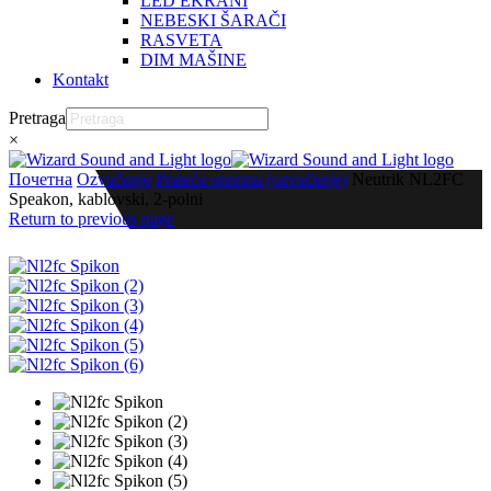
LED EKRANI
NEBESKI ŠARAČI
RASVETA
DIM MAŠINE
Kontakt
Pretraga
×
Почетна
Ozvučenje
Prateća oprema (ozvučenje)
Neutrik NL2FC
Speakon, kablovski, 2-polni
Return to previous page