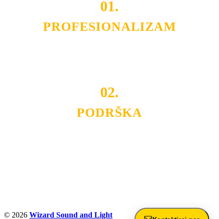
01.
PROFESIONALIZAM
Budite i Vi deo prezadovoljnih klijenata sa kojima smo
ostvarili saradnju i održavamo profesionalizam i
poslovnost.
02.
PODRŠKA
Nudimo savetovanje u izboru rasvete, dizajn prostora i
projektovanje instalacija, montažu, servis i održavanje.
Politika privatnosti
© 2026
Wizard Sound and Light