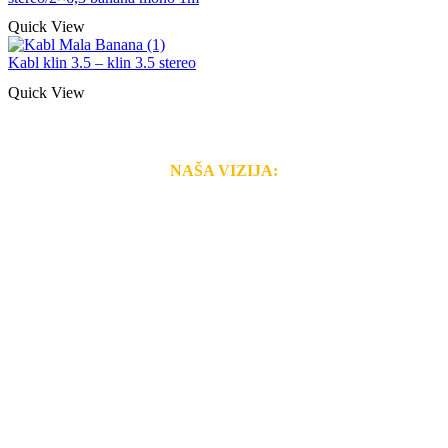
Quick View
Kabl klin 3.5 – klin 3.5 stereo
Quick View
NAŠA VIZIJA:
Naša rešenja, ekonomičnost, kvalitet i brzina pruženih
usluga nas izdvajaju od ostalih konkurenata na tržištu.
Razvijamo se i fleksibilni smo na promene tržišta. Tu
smo da i Vama omogućimo da dobijete
VRHUNSKU
OPREMU I USLUGU
po
MINIMALNOJ CENI.
Do tada pogledajte
REFERENCE
, tj. neke od naših
projekata.