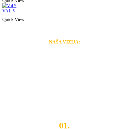
Quick View
VAL 5
Quick View
NAŠA VIZIJA:
Naša rešenja, ekonomičnost, kvalitet i brzina pruženih
usluga nas izdvajaju od ostalih konkurenata na tržištu.
Razvijamo se i fleksibilni smo na promene tržišta. Tu
smo da i Vama omogućimo da dobijete
VRHUNSKU
OPREMU I USLUGU
po
MINIMALNOJ CENI.
Do tada pogledajte
REFERENCE
, tj. neke od naših
projekata.
01.