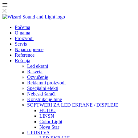
Početna
O nama
Proizvodi
Servis
Najam opreme
Reference
Rešenja
Led ekrani
Rasveta
Ozvučenje
Reklamni proizvodi
Specijalni efekti
Nebeski šarači
Konstrukcije-bine
SOFTWERI ZA LED EKRANE / DISPLEJE
HUIDU
LINSN
Color Light
Nova Star
UPUSTVA