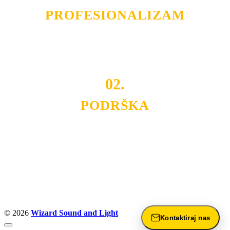
PROFESIONALIZAM
Budite i Vi deo prezadovoljnih klijenata sa kojima smo
ostvarili saradnju i održavamo profesionalizam i
poslovnost.
02.
PODRŠKA
Nudimo savetovanje u izboru rasvete, dizajn prostora i
projektovanje instalacija, montažu, servis i održavanje.
Politika privatnosti
© 2026
Wizard Sound and Light
Kontaktiraj nas