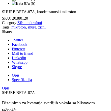
SHURE BETA-87A, kondenzatorski mikrofon
SKU:
20380120
Category:
Žični mikrofoni
Tags:
mikrofon
,
shure
,
zicni
Share:
Twitter
Facebook
Pinterest
Mail to friend
Linkedin
Whatsapp
Skype
Opis
Specifikacija
Opis
SHURE BETA-87A
Dizajniran za hvatanje svetlijih vokala sa blistavom
tačnošću,