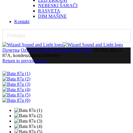
LED EKRANI
NEBESKI ŠARAČI
RASVETA
DIM MAŠINE
Kontakt
Почетна
Ozvučenje
Mikrofoni
Žični mikrofoni
SHURE BETA-
87A, kondenzatorski mikrofon
Return to previous page