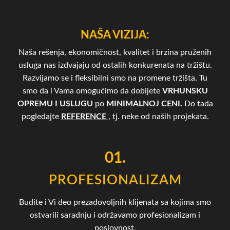
NAŠA VIZIJA:
Naša rešenja, ekonomičnost, kvalitet i brzina pruženih
usluga nas izdvajaju od ostalih konkurenata na tržištu.
Razvijamo se i fleksibilni smo na promene tržišta. Tu
smo da i Vama omogućimo da dobijete
VRHUNSKU
OPREMU I USLUGU
po
MINIMALNOJ CENI.
Do tada
pogledajte
REFERENCE
, tj. neke od naših projekata.
01.
PROFESIONALIZAM
Budite i Vi deo prezadovoljnih klijenata sa kojima smo
ostvarili saradnju i održavamo profesionalizam i
poslovnost.