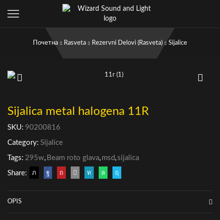
Почетна
Rasveta
Rezervni Delovi (rasveta)
Sijalice
Sijalica metal halogena 11R
SKU:
90200816
Category:
Sijalice
Tags:
295w
,
Beam roto glava
,
msd
,
sijalica
Share:
OPIS