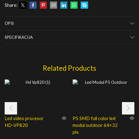
Share:
OPIS
SPECIFIKACIJA
Related Products
Led video procesor
P5 SMD full color led
HD-VP820
modul outdoor 64×32
pix.