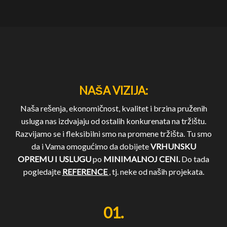
NAŠA VIZIJA:
Naša rešenja, ekonomičnost, kvalitet i brzina pruženih
usluga nas izdvajaju od ostalih konkurenata na tržištu.
Razvijamo se i fleksibilni smo na promene tržišta. Tu smo
da i Vama omogućimo da dobijete
VRHUNSKU
OPREMU I USLUGU
po
MINIMALNOJ CENI.
Do tada
pogledajte
REFERENCE
, tj. neke od naših projekata.
01.