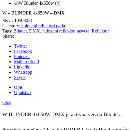
W – BLINDER 4x650W – DMX
SKU:
10503021
Category:
Halogeni reflektori parke
Tags:
Blinder
,
DMX
,
halogeni reflektor
,
rasveta
,
Reflektor
Share:
Twitter
Facebook
Pinterest
Mail to friend
Linkedin
Whatsapp
Skype
Opis
Uputstvo
Opis
W-BLINDER 4x650W DMX je aktivna verzija Blindera.
Poseduje ugrađeni 2-kanalni DIMER tako da Blinder može d