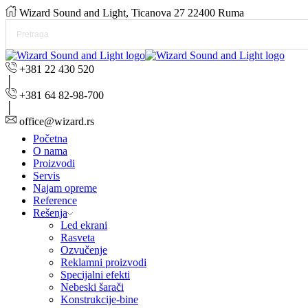
Wizard Sound and Light, Ticanova 27 22400 Ruma
+381 22 430 520
+381 64 82-98-700
office@wizard.rs
Početna
O nama
Proizvodi
Servis
Najam opreme
Reference
Rešenja
Led ekrani
Rasveta
Ozvučenje
Reklamni proizvodi
Specijalni efekti
Nebeski šarači
Konstrukcije-bine