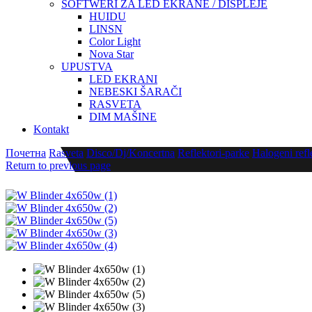
SOFTWERI ZA LED EKRANE / DISPLEJE
HUIDU
LINSN
Color Light
Nova Star
UPUSTVA
LED EKRANI
NEBESKI ŠARAČI
RASVETA
DIM MAŠINE
Kontakt
Почетна
Rasveta
Disco/Dj/Koncertna
Reflektori-parke
Halogeni refl
Return to previous page