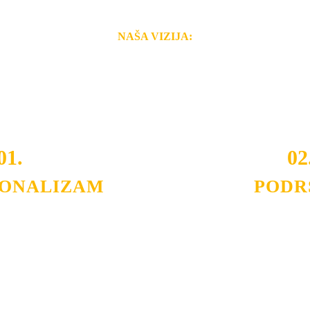
NAŠA VIZIJA:
i brzina pruženih usluga nas izdvajaju od ostalih konkurenata 
 i Vama omogućimo da dobijete
VRHUNSKU OPREMU I 
o tada pogledajte
REFERENCE
, tj. neke od naših projekat
01.
02
IONALIZAM
PODR
ljnih klijenata sa kojima smo
Nudimo savetovanje u izboru 
državamo profesionalizam i
projektovanje instalacija, mo
lovnost.
Politika privatnosti