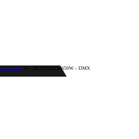
ektori parke
W – BLINDER 4x650W – DMX