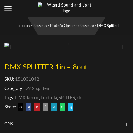
Почетна
Rasveta
Prateća Oprema (rasveta)
DMX Spliteri
DMX SPLITTER 1in – 8out
SKU:
151001042
Category:
DMX spliteri
Tags:
DMX
,
kenon
,
kontrola
,
SPLITER
,
xlr
Share:
OPIS