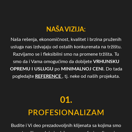
NAŠA VIZIJA:
Naša rešenja, ekonomičnost, kvalitet i brzina pruženih
usluga nas izdvajaju od ostalih konkurenata na tržištu.
Razvijamo se i fleksibilni smo na promene tržišta. Tu
smo da i Vama omogućimo da dobijete
VRHUNSKU
OPREMU I USLUGU
po
MINIMALNOJ CENI.
Do tada
pogledajte
REFERENCE
, tj. neke od naših projekata.
01.
PROFESIONALIZAM
Budite i Vi deo prezadovoljnih klijenata sa kojima smo