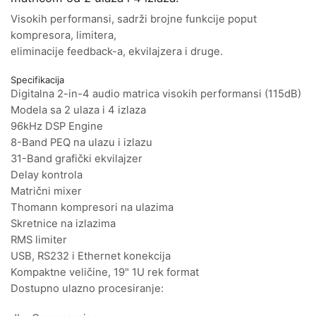
Visokih performansi, sadrži brojne funkcije poput
kompresora, limitera,
eliminacije feedback-a, ekvilajzera i druge.
Specifikacija
Digitalna 2-in-4 audio matrica visokih performansi (115dB)
Modela sa 2 ulaza i 4 izlaza
96kHz DSP Engine
8-Band PEQ na ulazu i izlazu
31-Band grafički ekvilajzer
Delay kontrola
Matrični mixer
Thomann kompresori na ulazima
Skretnice na izlazima
RMS limiter
USB, RS232 i Ethernet konekcija
Kompaktne veličine, 19" 1U rek format
Dostupno ulazno procesiranje: