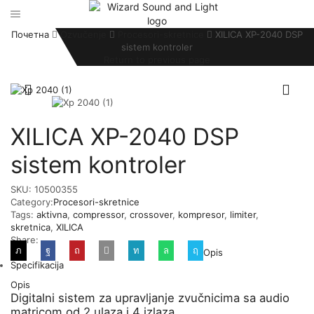
Почетна
Ozvučenje
Procesori-skretnice
XILICA XP-2040 DSP
sistem kontroler
Return to previous page
XILICA XP-2040 DSP
sistem kontroler
SKU:
10500355
Category:
Procesori-skretnice
Tags:
aktivna
,
compressor
,
crossover
,
kompresor
,
limiter
,
skretnica
,
XILICA
Share:
Opis
Specifikacija
Opis
Digitalni sistem za upravljanje zvučnicima sa audio
matricom od 2 ulaza i 4 izlaza.