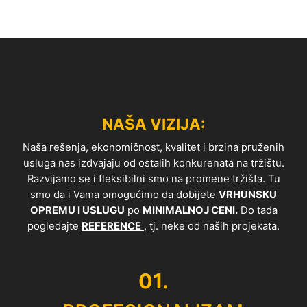
NAŠA VIZIJA:
Naša rešenja, ekonomičnost, kvalitet i brzina pruženih
usluga nas izdvajaju od ostalih konkurenata na tržištu.
Razvijamo se i fleksibilni smo na promene tržišta. Tu
smo da i Vama omogućimo da dobijete
VRHUNSKU
OPREMU I USLUGU
po
MINIMALNOJ CENI.
Do tada
pogledajte
REFERENCE
, tj. neke od naših projekata.
01.