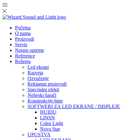
Početna
O nama
Proizvodi
Servis
Najam opreme
Reference
Rešenja
Led ekrani
Rasveta
Ozvučenje
Reklamni proizvodi
Specijalni efekti
Nebeski šarači
Konstrukcije-bine
SOFTWERI ZA LED EKRANE / DISPLEJE
HUIDU
LINSN
Color Light
Nova Star
UPUSTVA