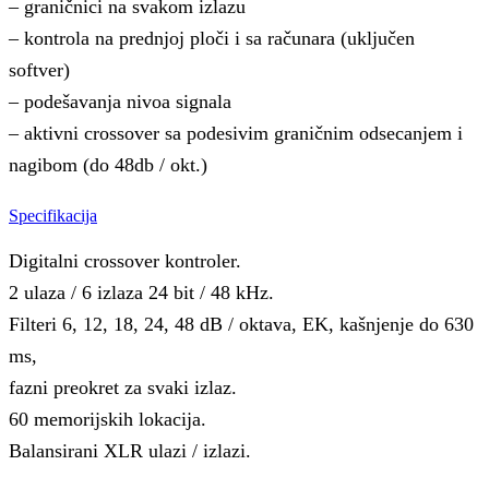
– graničnici na svakom izlazu
– kontrola na prednjoj ploči i sa računara (uključen
softver)
– podešavanja nivoa signala
– aktivni crossover sa podesivim graničnim odsecanjem i
nagibom (do 48db / okt.)
Specifikacija
Digitalni crossover kontroler.
2 ulaza / 6 izlaza 24 bit / 48 kHz.
Filteri 6, 12, 18, 24, 48 dB / oktava, EK, kašnjenje do 630
ms,
fazni preokret za svaki izlaz.
60 memorijskih lokacija.
Balansirani XLR ulazi / izlazi.