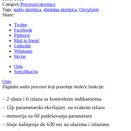
Category:
Procesori-skretnice
Tags:
audio skretnica
,
digitalna skretnica
,
Ozvučenje
Share:
Twitter
Facebook
Pinterest
Mail to friend
Linkedin
Whatsapp
Skype
Opis
Specifikacija
Opis
Digitalni audio procesor koji poseduje sledeće funkcije:
– 2 ulaza i 6 izlaza sa kontrolnim indikatorima
– 12p parametarski ekvilajzer. na svakom izlazu
– memorija za 60 podešavanja parametara
– linije kašnjenja do 630 ms na ulazima i izlazima