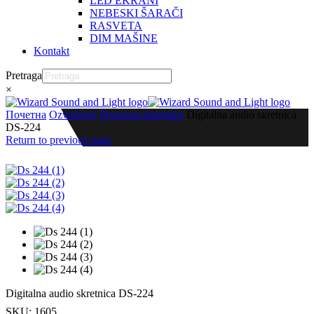
LED EKRANI
NEBESKI ŠARAČI
RASVETA
DIM MAŠINE
Kontakt
Pretraga
×
Почетна
Ozvučenje
Procesori-skretnice
Digitalna audio skretnica
DS-224
Return to previous page
Digitalna audio skretnica DS-224
SKU:
1605