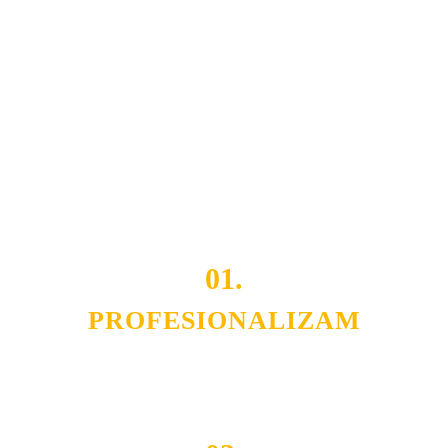
Naša rešenja, ekonomičnost, kvalitet i brzina pruženih
usluga nas izdvajaju od ostalih konkurenata na tržištu.
Razvijamo se i fleksibilni smo na promene tržišta. Tu
smo da i Vama omogućimo da dobijete
VRHUNSKU
OPREMU I USLUGU
po
MINIMALNOJ CENI.
Do tada pogledajte
REFERENCE
, tj. neke od naših
projekata.
01.
PROFESIONALIZAM
Budite i Vi deo prezadovoljnih klijenata sa kojima smo
ostvarili saradnju i održavamo profesionalizam i
poslovnost.