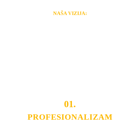
NAŠA VIZIJA:
Naša rešenja, ekonomičnost, kvalitet i brzina pruženih
usluga nas izdvajaju od ostalih konkurenata na tržištu.
Razvijamo se i fleksibilni smo na promene tržišta. Tu
smo da i Vama omogućimo da dobijete
VRHUNSKU
OPREMU I USLUGU
po
MINIMALNOJ CENI.
Do tada pogledajte
REFERENCE
, tj. neke od naših
projekata.
01.
PROFESIONALIZAM
Budite i Vi deo prezadovoljnih klijenata sa kojima smo
ostvarili saradnju i održavamo profesionalizam i