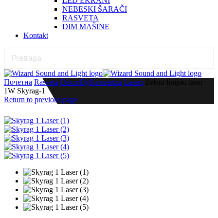
LED EKRANI
NEBESKI ŠARAČI
RASVETA
DIM MAŠINE
Kontakt
Почетна
Rasveta
Disco/Dj/Koncertna
Laseri
Zeleni linijski laser
1W Skyrag-1
Return to previous page