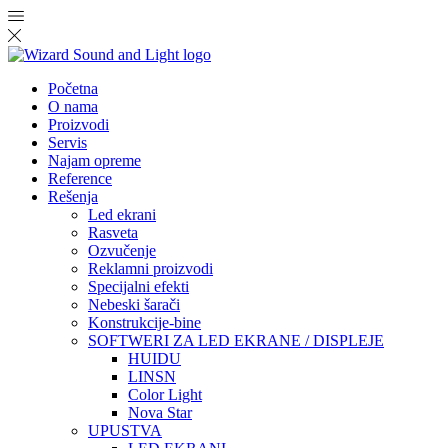
Početna
O nama
Proizvodi
Servis
Najam opreme
Reference
Rešenja
Led ekrani
Rasveta
Ozvučenje
Reklamni proizvodi
Specijalni efekti
Nebeski šarači
Konstrukcije-bine
SOFTWERI ZA LED EKRANE / DISPLEJE
HUIDU
LINSN
Color Light
Nova Star
UPUSTVA