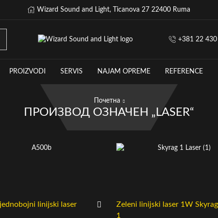
Wizard Sound and Light, Ticanova 27 22400 Ruma
+381 22 430
PROIZVODI
SERVIS
NAJAM OPREME
REFERENCE
Почетна
ПРОИЗВОД OЗНАЧЕН „LASER“
ednobojni linijski laser
Zeleni linijski laser 1W Skyrag
1