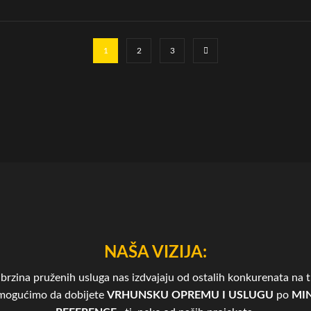
1
2
3
NAŠA VIZIJA:
brzina pruženih usluga nas izdvajaju od ostalih konkurenata na tr
omogućimo da dobijete
VRHUNSKU OPREMU I USLUGU
po
MIN