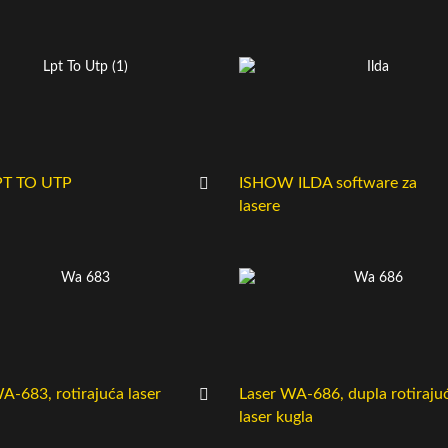
PT TO UTP
ISHOW ILDA software za
lasere
A-683, rotirajuća laser
Laser WA-686, dupla rotiraju
laser kugla