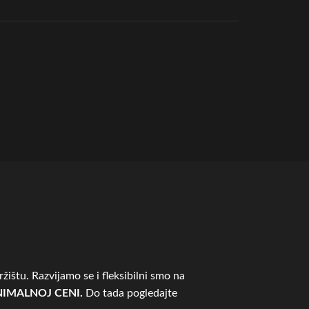
žištu. Razvijamo se i fleksibilni smo na
IMALNOJ CENI.
Do tada pogledajte