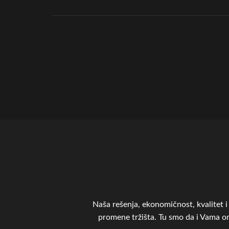
Naša rešenja, ekonomičnost, kvalitet i 
promene tržišta. Tu smo da i Vama 