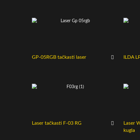
GP-05RGB tačkasti laser
ILDA L
Laser tačkasti F-03 RG
Laser W
kugla