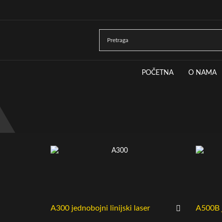
POČETNA
O NAMA
A300 jednobojni linijski laser
A500B j