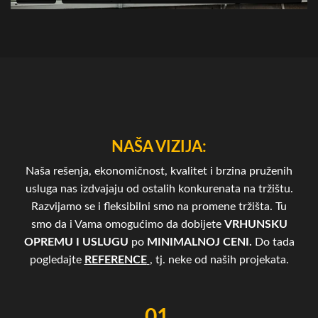
NAŠA VIZIJA:
Naša rešenja, ekonomičnost, kvalitet i brzina pruženih
usluga nas izdvajaju od ostalih konkurenata na tržištu.
Razvijamo se i fleksibilni smo na promene tržišta. Tu
smo da i Vama omogućimo da dobijete
VRHUNSKU
OPREMU I USLUGU
po
MINIMALNOJ CENI.
Do tada
pogledajte
REFERENCE
, tj. neke od naših projekata.
01.