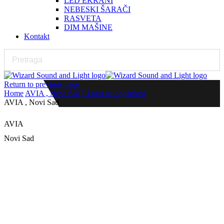
LED EKRANI
NEBESKI ŠARAČI
RASVETA
DIM MAŠINE
Kontakt
Return to previous page
Home
AVIA , Novi Sad
Ekrani na objektima
AVIA , Novi Sad
AVIA
Novi Sad
LED Ekran, P2.5 indoor
Detalji projekta
Izvođač:
Wizard Sound and Light
Datum postavke:05.07.2023.
Investitor: AVIA