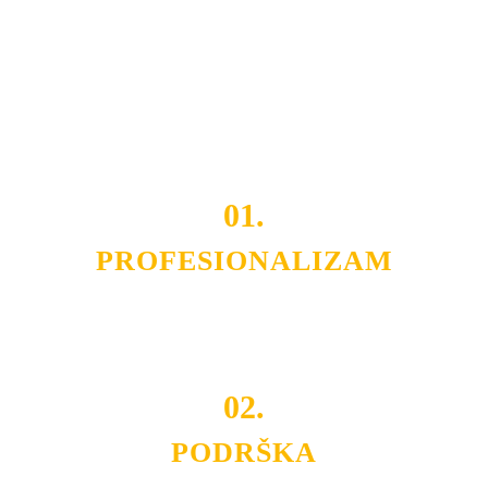
smo da i Vama omogućimo da dobijete
VRHUNSKU
OPREMU I USLUGU
po
MINIMALNOJ CENI.
Do tada pogledajte
REFERENCE
, tj. neke od naših
projekata.
01.
PROFESIONALIZAM
Budite i Vi deo prezadovoljnih klijenata sa kojima smo
ostvarili saradnju i održavamo profesionalizam i
poslovnost.
02.
PODRŠKA