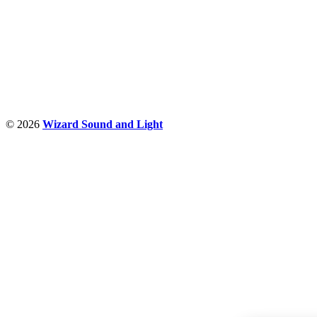
Nudimo savetovanje u izboru rasvete, dizajn prostora i
projektovanje instalacija, montažu, servis i održavanje.
Politika privatnosti
© 2026
Wizard Sound and Light