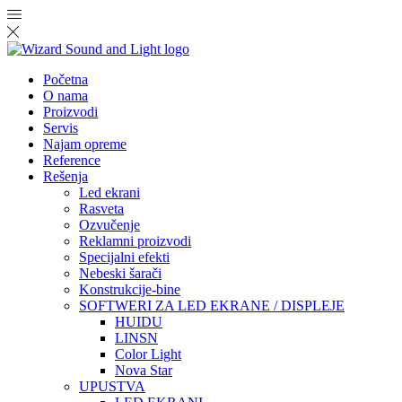
Početna
O nama
Proizvodi
Servis
Najam opreme
Reference
Rešenja
Led ekrani
Rasveta
Ozvučenje
Reklamni proizvodi
Specijalni efekti
Nebeski šarači
Konstrukcije-bine
SOFTWERI ZA LED EKRANE / DISPLEJE
HUIDU
LINSN
Color Light
Nova Star
UPUSTVA