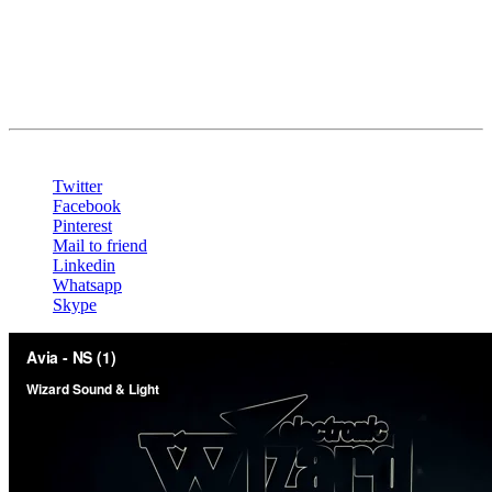
Oprema
LED Ekran P2.5 indoor: 1280 x 1280mm
Share
Twitter
Facebook
Pinterest
Mail to friend
Linkedin
Whatsapp
Skype