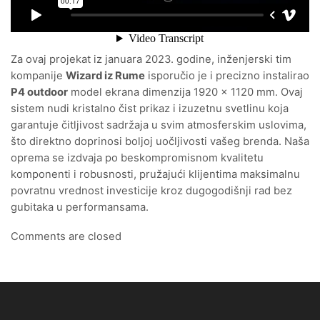
Za ovaj projekat iz januara 2023. godine, inženjerski tim
kompanije
Wizard iz Rume
isporučio je i precizno instalirao
P4 outdoor
model ekrana dimenzija 1920 x 1120 mm. Ovaj
sistem nudi kristalno čist prikaz i izuzetnu svetlinu koja
garantuje čitljivost sadržaja u svim atmosferskim uslovima,
što direktno doprinosi boljoj uočljivosti vašeg brenda. Naša
oprema se izdvaja po beskompromisnom kvalitetu
komponenti i robusnosti, pružajući klijentima maksimalnu
povratnu vrednost investicije kroz dugogodišnji rad bez
gubitaka u performansama.
Comments are closed