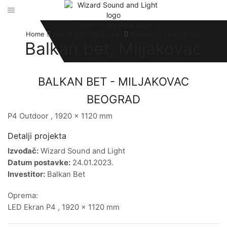
Return to previous page
Home
Balkan bet, Miljakovac
Kladionice i kockarnice
Balkan bet, Miljakovac
BALKAN BET - MILJAKOVAC
BEOGRAD
P4 Outdoor , 1920 x 1120 mm
Detalji projekta
Izvođač:
Wizard Sound and Light
Datum postavke:
24.01.2023.
Investitor:
Balkan Bet
Oprema:
LED Ekran P4 , 1920 x 1120 mm