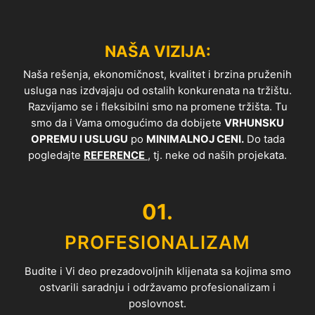
NAŠA VIZIJA:
Naša rešenja, ekonomičnost, kvalitet i brzina pruženih
usluga nas izdvajaju od ostalih konkurenata na tržištu.
Razvijamo se i fleksibilni smo na promene tržišta. Tu
smo da i Vama omogućimo da dobijete
VRHUNSKU
OPREMU I USLUGU
po
MINIMALNOJ CENI.
Do tada
pogledajte
REFERENCE
, tj. neke od naših projekata.
01.
PROFESIONALIZAM
Budite i Vi deo prezadovoljnih klijenata sa kojima smo
ostvarili saradnju i održavamo profesionalizam i
poslovnost.