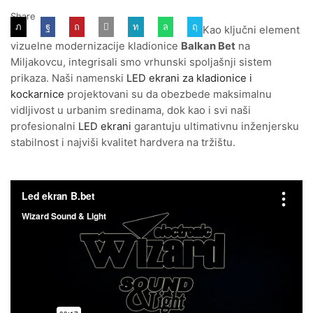
Share
Kao ključni element
vizuelne modernizacije kladionice
Balkan Bet
na
Miljakovcu, integrisali smo vrhunski spoljašnji sistem
prikaza. Naši namenski
LED ekrani za kladionice i
kockarnice
projektovani su da obezbede maksimalnu
vidljivost u urbanim sredinama, dok kao i svi naši
profesionalni
LED ekrani
garantuju ultimativnu inženjersku
stabilnost i najviši kvalitet hardvera na tržištu.