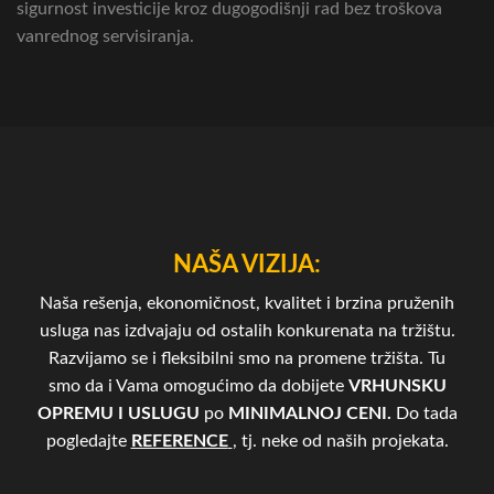
sigurnost investicije kroz dugogodišnji rad bez troškova
vanrednog servisiranja.
NAŠA VIZIJA:
Naša rešenja, ekonomičnost, kvalitet i brzina pruženih
usluga nas izdvajaju od ostalih konkurenata na tržištu.
Razvijamo se i fleksibilni smo na promene tržišta. Tu
smo da i Vama omogućimo da dobijete
VRHUNSKU
OPREMU I USLUGU
po
MINIMALNOJ CENI.
Do tada
pogledajte
REFERENCE
, tj. neke od naših projekata.