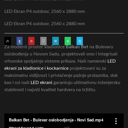
LED Ekran P4 outdoor, 2560 x 2880 mm
LED Ekran P4 outdoor, 2560 x 2880 mm
Za moderni prostor kladionice
Balkan Bet
na Bulevaru
oslobođenja u Novom Sadu, projektovali smo i integrisali
vrhunske spoljašnje sisteme prikaza. Naši namenski
LED
ekrani za kladionice i kockarnice
projektovani su za
maksimalnu vidljivost i privlačenje pažnje prolaznika, dok
kao i svi naši
LED ekrani
garantuju ultimativnu inženjersku
stabilnost i najviši kvalitet hardvera na tržištu.