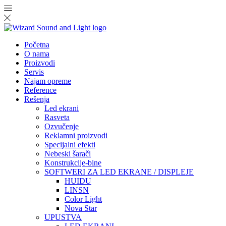
Početna
O nama
Proizvodi
Servis
Najam opreme
Reference
Rešenja
Led ekrani
Rasveta
Ozvučenje
Reklamni proizvodi
Specijalni efekti
Nebeski šarači
Konstrukcije-bine
SOFTWERI ZA LED EKRANE / DISPLEJE
HUIDU
LINSN
Color Light
Nova Star
UPUSTVA