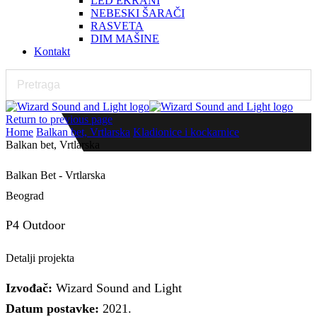
LED EKRANI
NEBESKI ŠARAČI
RASVETA
DIM MAŠINE
Kontakt
Return to previous page
Home
Balkan bet, Vrtlarska
Kladionice i kockarnice
Balkan bet, Vrtlarska
Balkan Bet - Vrtlarska
Beograd
P4 Outdoor
Detalji projekta
Izvođač:
Wizard Sound and Light
Datum postavke:
2021.