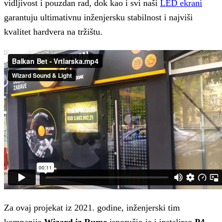
vidljivost i pouzdan rad, dok kao i svi naši
LED ekrani
garantuju ultimativnu inženjersku stabilnost i najviši
kvalitet hardvera na tržištu.
Za ovaj projekat iz 2021. godine, inženjerski tim
kompanije
Wizard iz Rume
isporučio je i instalirao
P4