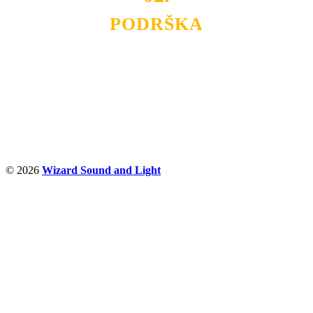
PODRŠKA
Nudimo savetovanje u izboru rasvete, dizajn prostora i
projektovanje instalacija, montažu, servis i održavanje.
Politika privatnosti
© 2026
Wizard Sound and Light