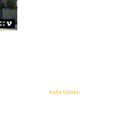
NAŠA VIZIJA:
i brzina pruženih usluga nas izdvajaju od ostalih konkurenata 
 i Vama omogućimo da dobijete
VRHUNSKU OPREMU I 
o tada pogledajte
REFERENCE
, tj. neke od naših projekat