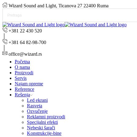
Wizard Sound and Light, Ticanova 27 22400 Ruma
+381 22 430 520
+381 64 82-98-700
office@wizard.rs
Početna
O nama
Proizvodi
Servis
Najam opreme
Reference
Rešenja
Led ekrani
Rasveta
Ozvučenje
Reklamni proizvodi
Specijalni efekti
Nebeski šarači
Konstrukcije-bine