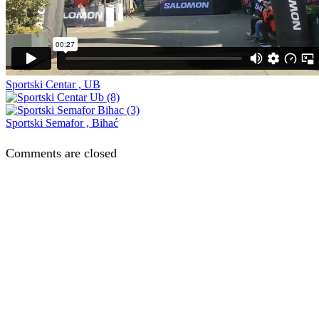
Sportski Centar , UB
Sportski Semafor , Bihać
Comments are closed
Naša rešenja, ekonomičnost, kvalitet 
smo na promene tržišta. Tu smo da
D