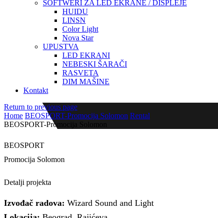
SOFTWERI ZA LED EKRANE / DISPLEJE
HUIDU
LINSN
Color Light
Nova Star
UPUSTVA
LED EKRANI
NEBESKI ŠARAČI
RASVETA
DIM MAŠINE
Kontakt
Return to previous page
Home
BEOSPORT-Promocija Solomon
Rental
BEOSPORT-Promocija Solomon
BEOSPORT
Promocija Solomon
Rental ekran PICH 3.9
Detalji projekta
Izvođač radova:
Wizard Sound and Light
Lokacija:
Beograd, Rajićeva