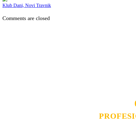
Klub Dani, Novi Travnik
Comments are closed
Naša rešenja, ekonomičnost, kvalitet 
smo na promene tržišta. Tu smo da
D
PROFES
Budite i Vi deo prezadovo