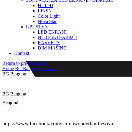
SOFTWERI ZA LED EKRANE / DISPLEJE
HUIDU
LINSN
Color Light
Nova Star
UPUSTVA
LED EKRANI
NEBESKI ŠARAČI
RASVETA
DIM MAŠINE
Kontakt
Return to previous page
Home
BG Banging
Festivali
BG Banging
BG Banging
Beograd
Zakoračite u čarobni svet vila, vilenjaka i avatara! BG Banging
https://www.facebook.com/serbiawonderlandfestival