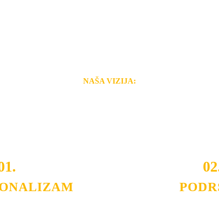
NAŠA VIZIJA:
i brzina pruženih usluga nas izdvajaju od ostalih konkurenata 
 i Vama omogućimo da dobijete
VRHUNSKU OPREMU I 
o tada pogledajte
REFERENCE
, tj. neke od naših projekat
01.
02
IONALIZAM
PODR
ljnih klijenata sa kojima smo
Nudimo savetovanje u izboru 