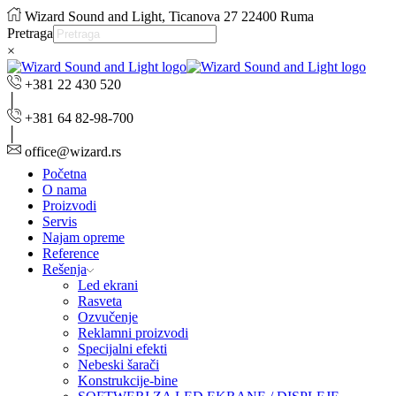
Wizard Sound and Light, Ticanova 27 22400 Ruma
Pretraga
×
+381 22 430 520
+381 64 82-98-700
office@wizard.rs
Početna
O nama
Proizvodi
Servis
Najam opreme
Reference
Rešenja
Led ekrani
Rasveta
Ozvučenje
Reklamni proizvodi
Specijalni efekti
Nebeski šarači
Konstrukcije-bine