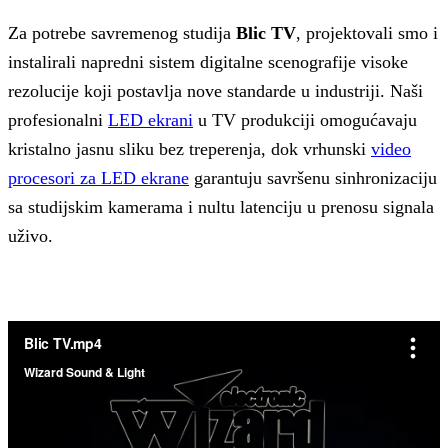
Za potrebe savremenog studija
Blic TV
, projektovali smo i
instalirali napredni sistem digitalne scenografije visoke
rezolucije koji postavlja nove standarde u industriji. Naši
profesionalni
LED ekrani
u TV produkciji omogućavaju
kristalno jasnu sliku bez treperenja, dok vrhunski
video
procesori za LED ekrane
garantuju savršenu sinhronizaciju
sa studijskim kamerama i nultu latenciju u prenosu signala
uživo.