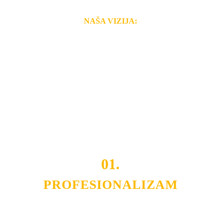
NAŠA VIZIJA:
Naša rešenja, ekonomičnost, kvalitet i brzina pruženih
usluga nas izdvajaju od ostalih konkurenata na tržištu.
Razvijamo se i fleksibilni smo na promene tržišta. Tu
smo da i Vama omogućimo da dobijete
VRHUNSKU
OPREMU I USLUGU
po
MINIMALNOJ CENI.
Do tada pogledajte
REFERENCE
, tj. neke od naših
projekata.
01.
PROFESIONALIZAM
Budite i Vi deo prezadovoljnih klijenata sa kojima smo