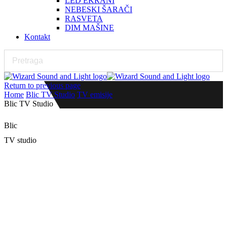
LED EKRANI
NEBESKI ŠARAČI
RASVETA
DIM MAŠINE
Kontakt
Return to previous page
Home
Blic TV Studio
TV emisije
Blic TV Studio
Blic
TV studio
LED ekrani P2.5
Detalji projekta
Izvođač:
Wizard Sound and Light
Datum postavke:
18.05.2022.
Investitor:
Blic TV