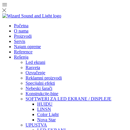
Početna
O nama
Proizvodi
Servis
Najam opreme
Reference
Rešenja
Led ekrani
Rasveta
Ozvučenje
Reklamni proizvodi
Specijalni efekti
Nebeski šarači
Konstrukcije-bine
SOFTWERI ZA LED EKRANE / DISPLEJE
HUIDU
LINSN
Color Light
Nova Star
UPUSTVA