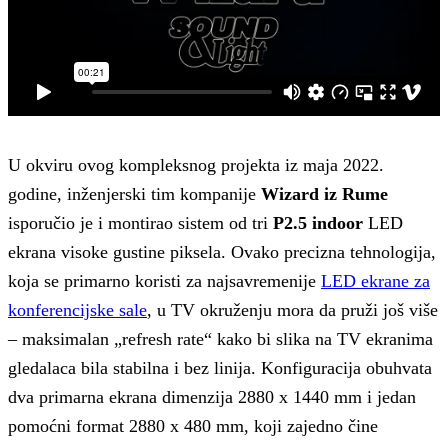
U okviru ovog kompleksnog projekta iz maja 2022.
godine, inženjerski tim kompanije
Wizard iz Rume
isporučio je i montirao sistem od tri
P2.5 indoor
LED
ekrana visoke gustine piksela. Ovako precizna tehnologija,
koja se primarno koristi za najsavremenije
LED ekrane za
konferencijske sale
, u TV okruženju mora da pruži još više
– maksimalan „refresh rate“ kako bi slika na TV ekranima
gledalaca bila stabilna i bez linija. Konfiguracija obuhvata
dva primarna ekrana dimenzija 2880 x 1440 mm i jedan
pomoćni format 2880 x 480 mm, koji zajedno čine