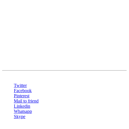
Oprema
LED EKRAN P2.5 – 2880×1440 mm
LED EKRAN P2.5 – 2880×1440 mm
LED EKRAN P2.5 – 2880×480 mm
Share
Twitter
Facebook
Pinterest
Mail to friend
Linkedin
Whatsapp
Skype